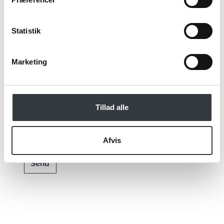
Jeg bekræfter at have læst TE & KAFFE
Statistik
specialistens
persondatapolitik
. *
Marketing
*Obligatorisk
Tillad alle
Afvis
Send