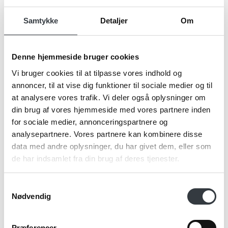
Navn*
Samtykke
Detaljer
Om
Denne hjemmeside bruger cookies
Firma*
Vi bruger cookies til at tilpasse vores indhold og
annoncer, til at vise dig funktioner til sociale medier og til
at analysere vores trafik. Vi deler også oplysninger om
Telefonnr.*
din brug af vores hjemmeside med vores partnere inden
for sociale medier, annonceringspartnere og
analysepartnere. Vores partnere kan kombinere disse
data med andre oplysninger, du har givet dem, eller som
Email*
de har indsamlet fra din brug af deres tjenester.
Samtykkevalg
Kommentar
Nødvendig
Præferencer