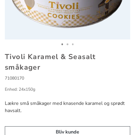
Go to slide 1
Go to slide 2
Go to slide 3
Tivoli Karamel & Seasalt
småkager
71080170
Enhed: 24x150g
Lækre små småkager med knasende karamel og sprødt
havsalt.
Bliv kunde