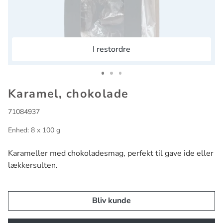
I restordre
Go to slide 1
Go to slide 2
Go to slide 3
Karamel, chokolade
71084937
Enhed: 8 x 100 g
Karameller med chokoladesmag, perfekt til gave ide eller
lækkersulten.
Bliv kunde