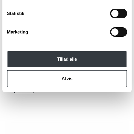
Jeg bekræfter at have læst TE & KAFFE
specialistens
persondatapolitik
. *
Statistik
Marketing
*Obligatorisk
Tillad alle
Afvis
Send