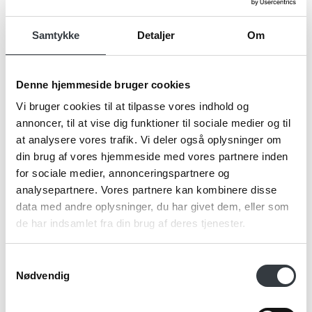
Navn*
Samtykke
Detaljer
Om
Denne hjemmeside bruger cookies
Firma*
Vi bruger cookies til at tilpasse vores indhold og
annoncer, til at vise dig funktioner til sociale medier og til
at analysere vores trafik. Vi deler også oplysninger om
Telefonnr.*
din brug af vores hjemmeside med vores partnere inden
for sociale medier, annonceringspartnere og
analysepartnere. Vores partnere kan kombinere disse
data med andre oplysninger, du har givet dem, eller som
Email*
de har indsamlet fra din brug af deres tjenester.
Samtykkevalg
Nødvendig
Kommentar