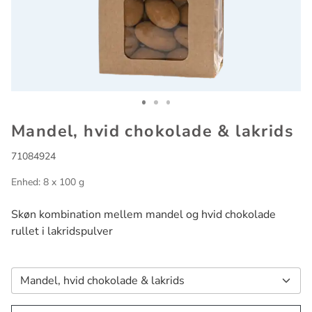
Go to slide 1
Go to slide 2
Go to slide 3
Mandel, hvid chokolade & lakrids
71084924
Enhed: 8 x 100 g
Skøn kombination mellem mandel og hvid chokolade
rullet i lakridspulver