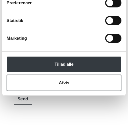
Præferencer
Statistik
Jeg bekræfter at have læst TE & KAFFE
specialistens
persondatapolitik
. *
Marketing
*Obligatorisk
Tillad alle
Afvis
Send