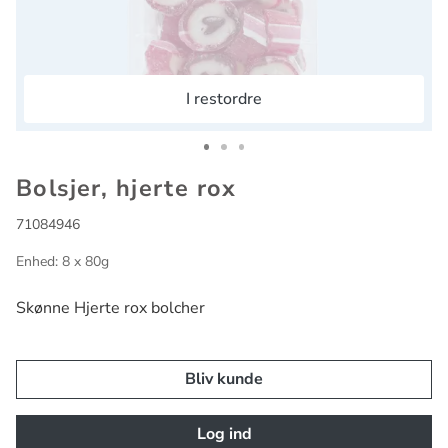
I restordre
Go to slide 1
Go to slide 2
Go to slide 3
Bolsjer, hjerte rox
71084946
Enhed: 8 x 80g
Skønne Hjerte rox bolcher
Bliv kunde
Log ind