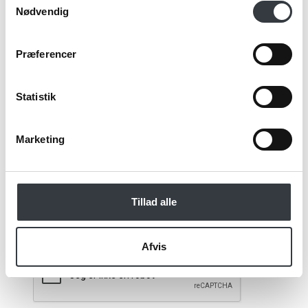
Email*
Nødvendig
Præferencer
Kommentar
Statistik
Marketing
Jeg bekræfter at have læst TE & KAFFE
specialistens
persondatapolitik
. *
Tillad alle
*Obligatorisk
Afvis