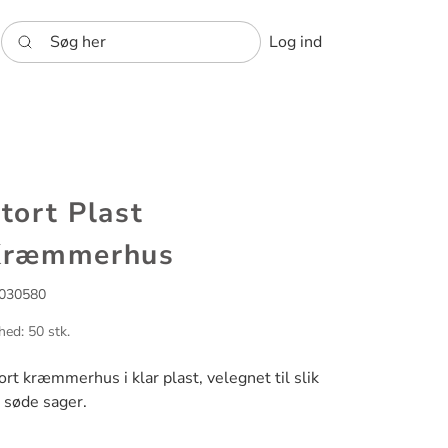
Søg her
Log ind
tort Plast
Kræmmerhus
030580
hed: 50 stk.
ort kræmmerhus i klar plast, velegnet til slik
 søde sager.