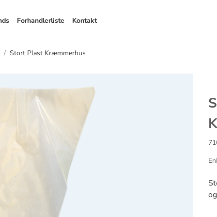
nds
Forhandlerliste
Kontakt
Stort Plast Kræmmerhus
S
71
En
St
og