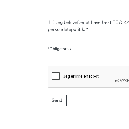
Jeg bekræfter at have læst TE & K
persondatapolitik
. *
*Obligatorisk
Send