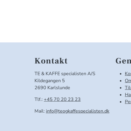
Kontakt
Gen
TE & KAFFE specialisten A/S
Ko
Kildegangen 5
Om
2690 Karlslunde
Ti
Ha
Tlf.:
+45 70 20 23 23
Pe
Mail:
info@teogkaffespecialisten.dk