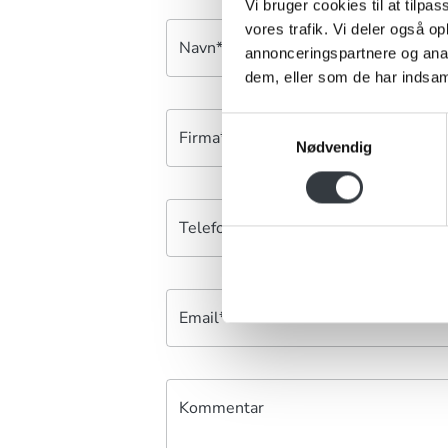
Vi bruger cookies til at tilpas
vores trafik. Vi deler også 
Navn*
annonceringspartnere og anal
dem, eller som de har indsaml
Samtykkevalg
Firma*
Nødvendig
Telefonnr.*
Email*
Kommentar