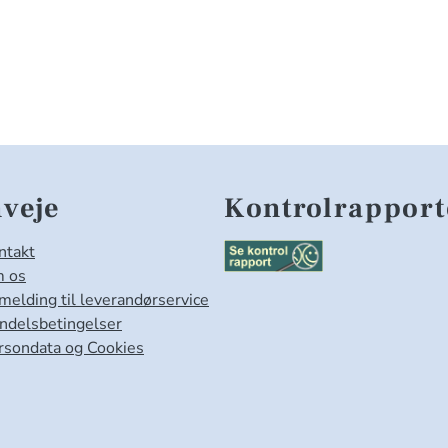
veje
Kontrolrapport
ntakt
 os
lmelding til leverandørservice
ndelsbetingelser
rsondata og Cookies