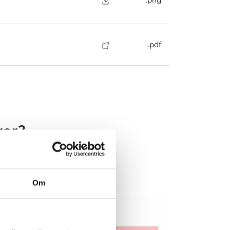
.png
.pdf
rer?
 nedenstående
 muligt.
Om