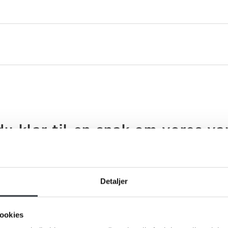
du klar til en snak om vores va
ros eller spørgsmål til os, hører vi meget gerne fra dig. Udfyld
formular og send den til os, så vender vi tilbage til dig hurtigst
Detaljer
ookies