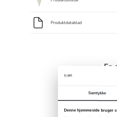
Produktbillede
Produktdatablad
Er 
Har du ris, 
kontakt
Samtykke
Denne hjemmeside bruger c