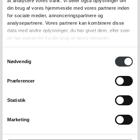
at analysere vores trafik. Vi deler også oplysninger om
Kommentar
din brug af vores hjemmeside med vores partnere inden
for sociale medier, annonceringspartnere og
analysepartnere. Vores partnere kan kombinere disse
data med andre oplysninger, du har givet dem, eller som
de har indsamlet fra din brug af deres tjenester.
Jeg bekræfter at have læst TE & KAFFE
specialistens
persondatapolitik
. *
Samtykkevalg
Nødvendig
*Obligatorisk
Præferencer
Statistik
Marketing
Send