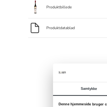
Produktbillede
Produktdatablad
Er 
Har du ris, 
kontakt
Samtykke
Denne hjemmeside bruger c