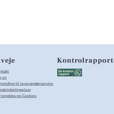
veje
Kontrolrapport
ntakt
 os
lmelding til leverandørservice
ndelsbetingelser
rsondata og Cookies