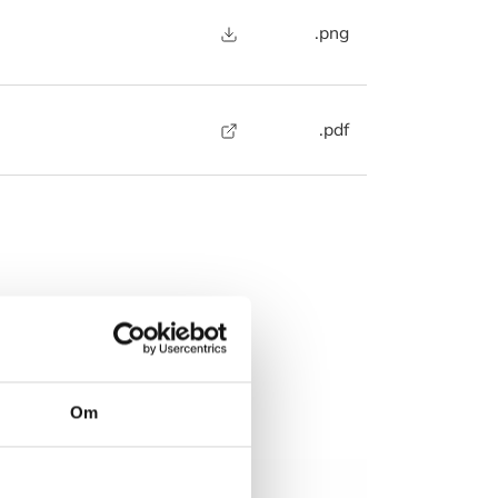
.png
.pdf
rer?
 nedenstående
 muligt.
Om