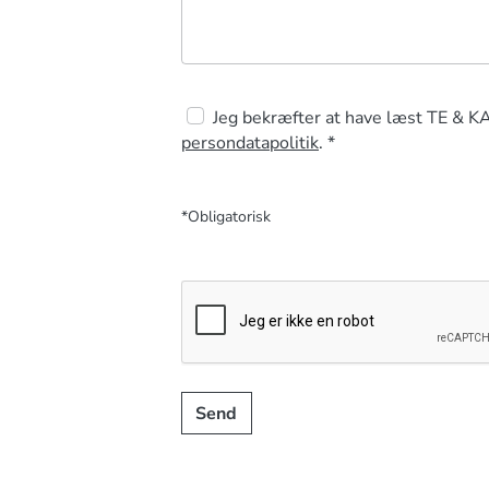
Jeg bekræfter at have læst TE & K
persondatapolitik
. *
*Obligatorisk
Send