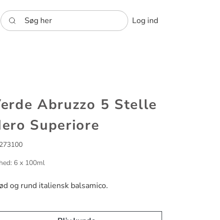
Søg her
Log ind
erde Abruzzo 5 Stelle
ero Superiore
273100
hed: 6 x 100ml
ød og rund italiensk balsamico.