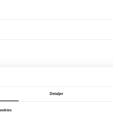
du klar til en snak om vores va
ros eller spørgsmål til os, hører vi meget gerne fra dig. Udfyld
formular og send den til os, så vender vi tilbage til dig hurtigst
Detaljer
ookies