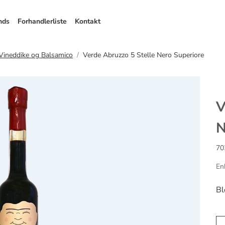
nds
Forhandlerliste
Kontakt
 Vineddike og Balsamico
Verde Abruzzo 5 Stelle Nero Superiore
V
N
70
En
Bl