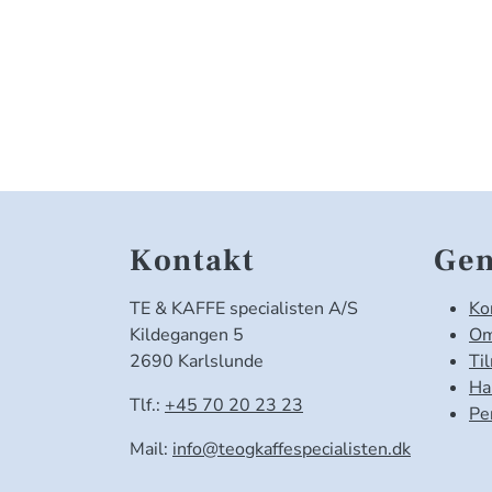
Kontakt
Gen
TE & KAFFE specialisten A/S
Ko
Kildegangen 5
Om
2690 Karlslunde
Ti
Ha
Tlf.:
+45 70 20 23 23
Pe
Mail:
info@teogkaffespecialisten.dk