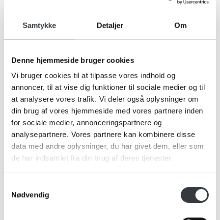
Navn*
Samtykke
Detaljer
Om
Denne hjemmeside bruger cookies
Firma*
Vi bruger cookies til at tilpasse vores indhold og
annoncer, til at vise dig funktioner til sociale medier og til
at analysere vores trafik. Vi deler også oplysninger om
Telefonnr.*
din brug af vores hjemmeside med vores partnere inden
for sociale medier, annonceringspartnere og
analysepartnere. Vores partnere kan kombinere disse
data med andre oplysninger, du har givet dem, eller som
Email*
de har indsamlet fra din brug af deres tjenester.
Samtykkevalg
Nødvendig
Kommentar