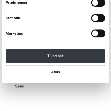
Præferencer
Statistik
Jeg bekræfter at have læst TE & KAFFE
specialistens
persondatapolitik
. *
Marketing
*Obligatorisk
Tillad alle
Afvis
Send