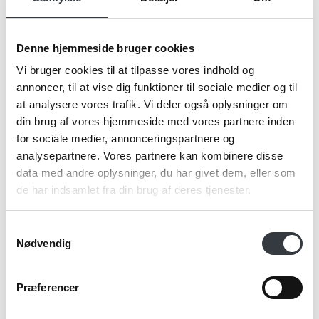
Firma*
Denne hjemmeside bruger cookies
Vi bruger cookies til at tilpasse vores indhold og
Telefonnr.*
annoncer, til at vise dig funktioner til sociale medier og til
at analysere vores trafik. Vi deler også oplysninger om
din brug af vores hjemmeside med vores partnere inden
for sociale medier, annonceringspartnere og
Email*
analysepartnere. Vores partnere kan kombinere disse
data med andre oplysninger, du har givet dem, eller som
de har indsamlet fra din brug af deres tjenester.
Kommentar
Samtykkevalg
Nødvendig
Præferencer
Jeg bekræfter at have læst TE & KAFFE
specialistens
persondatapolitik
. *