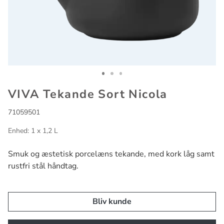
Go to slide 1
Go to slide 2
Go to slide 3
VIVA Tekande Sort Nicola
71059501
Enhed: 1 x 1,2 L
Smuk og æstetisk porcelæns tekande, med kork låg samt
rustfri stål håndtag.
Bliv kunde