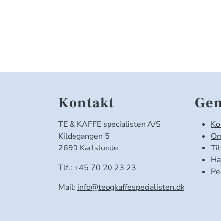
Kontakt
Gen
TE & KAFFE specialisten A/S
Ko
Kildegangen 5
Om
2690 Karlslunde
Ti
Ha
Tlf.:
+45 70 20 23 23
Pe
Mail:
info@teogkaffespecialisten.dk