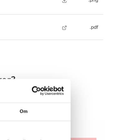
.png
.pdf
rer?
 nedenstående
 muligt.
Om