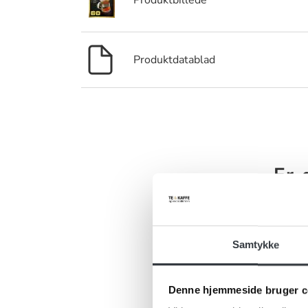
Produktbillede
Produktdatablad
Er 
Har du ris, 
kontakt
Samtykke
Denne hjemmeside bruger c