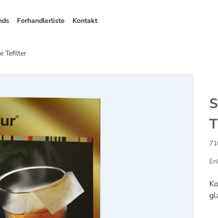
nds
Forhandlerliste
Kontakt
 Tefilter
S
T
71
En
Ko
gl