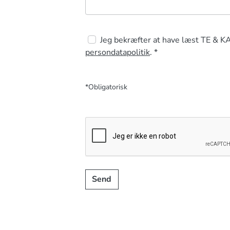
Jeg bekræfter at have læst TE & K
persondatapolitik
. *
*Obligatorisk
Send