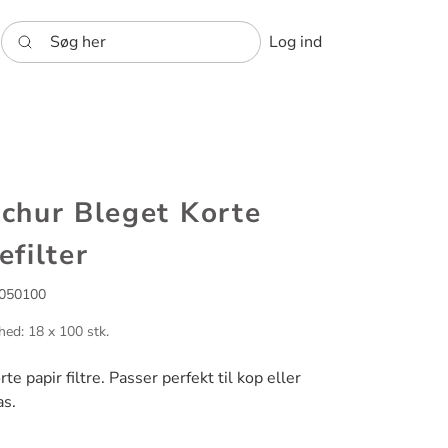
Søg her
Log ind
chur Bleget Korte
efilter
050100
hed: 18 x 100 stk.
rte papir filtre. Passer perfekt til kop eller
as.