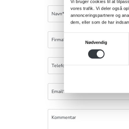
Vi bruger cookies til at tilpas
vores trafik. Vi deler også 
Navn*
annonceringspartnere og anal
dem, eller som de har indsaml
Samtykkevalg
Firma*
Nødvendig
Telefonnr.*
Email*
Kommentar