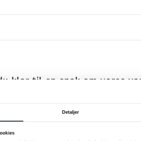
du klar til en snak om vores va
ros eller spørgsmål til os, hører vi meget gerne fra dig. Udfyld
formular og send den til os, så vender vi tilbage til dig hurtigst
Detaljer
ookies