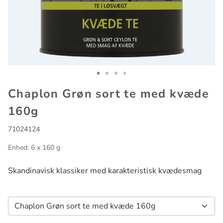
Go to slide 1
Go to slide 2
Go to slide 3
Go to slide 4
Chaplon Grøn sort te med kvæde
160g
71024124
Enhed: 6 x 160 g
Skandinavisk klassiker med karakteristisk kvædesmag