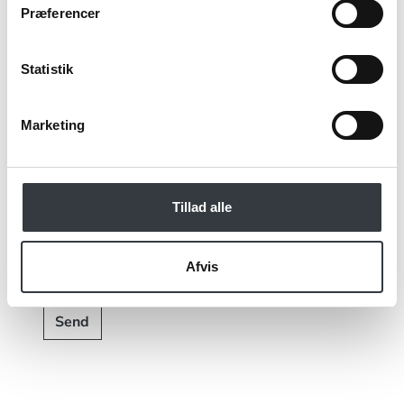
Præferencer
Statistik
Jeg bekræfter at have læst TE & KAFFE
specialistens
persondatapolitik
. *
Marketing
*Obligatorisk
Tillad alle
Afvis
Send