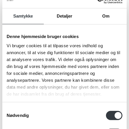
Navn*
Samtykke
Detaljer
Om
Denne hjemmeside bruger cookies
Firma*
Vi bruger cookies til at tilpasse vores indhold og
annoncer, til at vise dig funktioner til sociale medier og til
at analysere vores trafik. Vi deler også oplysninger om
din brug af vores hjemmeside med vores partnere inden
Telefonnr.*
for sociale medier, annonceringspartnere og
analysepartnere. Vores partnere kan kombinere disse
data med andre oplysninger, du har givet dem, eller som
Email*
de har indsamlet fra din brug af deres tjenester.
Samtykkevalg
Nødvendig
Kommentar