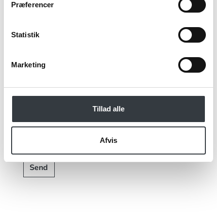
Præferencer
Statistik
Jeg bekræfter at have læst TE & KAFFE
specialistens
persondatapolitik
. *
Marketing
*Obligatorisk
Tillad alle
Afvis
Send