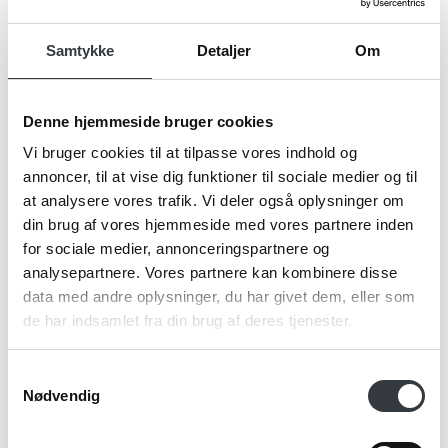
Navn*
Samtykke
Detaljer
Om
Denne hjemmeside bruger cookies
Firma*
Vi bruger cookies til at tilpasse vores indhold og
annoncer, til at vise dig funktioner til sociale medier og til
at analysere vores trafik. Vi deler også oplysninger om
Telefonnr.*
din brug af vores hjemmeside med vores partnere inden
for sociale medier, annonceringspartnere og
analysepartnere. Vores partnere kan kombinere disse
data med andre oplysninger, du har givet dem, eller som
Email*
de har indsamlet fra din brug af deres tjenester.
Samtykkevalg
Nødvendig
Kommentar