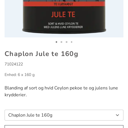
Go to slide 1
Go to slide 2
Go to slide 3
Go to slide 4
Chaplon Jule te 160g
71024122
Enhed: 6 x 160 g
Blanding af sort og hvid Ceylon pekoe te og julens lune
krydderier.