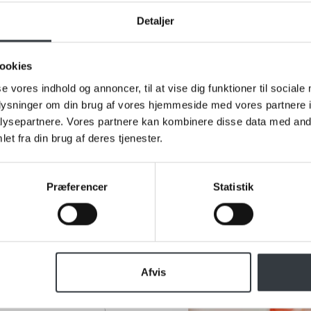
Detaljer
du klar til en snak om vores va
ros eller spørgsmål til os, hører vi meget gerne fra dig. Udfyld
ookies
formular og send den til os, så vender vi tilbage til dig hurtigst
se vores indhold og annoncer, til at vise dig funktioner til sociale
oplysninger om din brug af vores hjemmeside med vores partnere i
ysepartnere. Vores partnere kan kombinere disse data med andr
et fra din brug af deres tjenester.
Præferencer
Statistik
Afvis