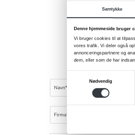
Samtykke
Er 
Har du ris, 
Denne hjemmeside bruger c
kontakt
Vi bruger cookies til at tilpas
vores trafik. Vi deler også 
annonceringspartnere og anal
dem, eller som de har indsaml
Samtykkevalg
Nødvendig
Navn*
Firma*