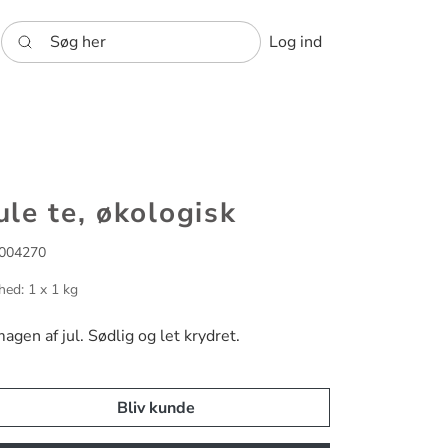
Søg her
Log ind
ule te, økologisk
004270
hed: 1 x 1 kg
agen af jul. Sødlig og let krydret.
Bliv kunde