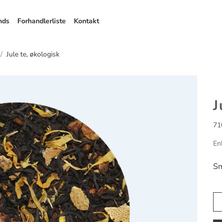
nds
Forhandlerliste
Kontakt
Jule te, økologisk
J
71
En
Sm