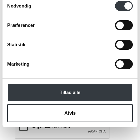
Email*
Nødvendig
Præferencer
Kommentar
Statistik
Marketing
Jeg bekræfter at have læst TE & KAFFE
specialistens
persondatapolitik
. *
Tillad alle
*Obligatorisk
Afvis