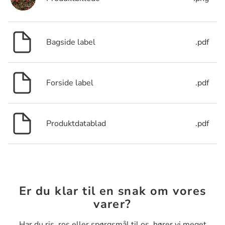
Bagside label
.pdf
Forside label
.pdf
Produktdatablad
.pdf
Er du klar til en snak om vores
varer?
Har du ris, ros eller spørgsmål til os, hører vi meget