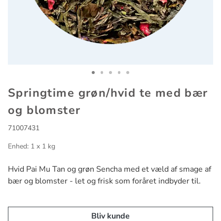
Go to slide 1
Go to slide 2
Go to slide 3
Go to slide 4
Go to slide 5
Springtime grøn/hvid te med bær
og blomster
71007431
Enhed: 1 x 1 kg
Hvid Pai Mu Tan og grøn Sencha med et væld af smage af
bær og blomster - let og frisk som foråret indbyder til.
Bliv kunde