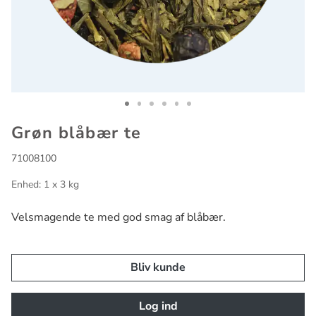
Go to slide 1
Go to slide 2
Go to slide 3
Go to slide 4
Go to slide 5
Go to slide 6
Grøn blåbær te
71008100
Enhed: 1 x 3 kg
Velsmagende te med god smag af blåbær.
Bliv kunde
Log ind