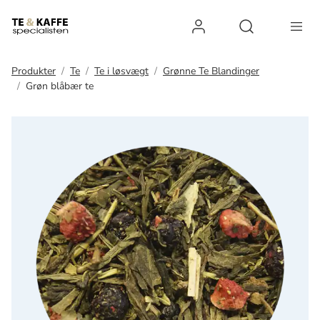
Log ind
Open search 
Produkter
Te
Te i løsvægt
Grønne Te Blandinger
Grøn blåbær te