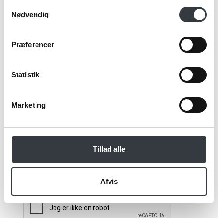
Samtykkevalg
Nødvendig
Email*
Præferencer
Kommentar
Statistik
Marketing
Jeg bekræfter at have læst TE & KAFFE
specialistens
persondatapolitik
. *
Tillad alle
*Obligatorisk
Afvis