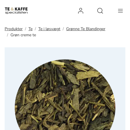
Log ind
Open search 
Produkter
Te
Te i løsvægt
Grønne Te Blandinger
Grøn creme te