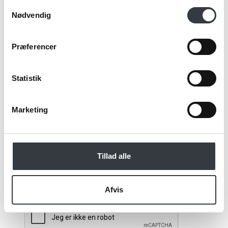
Samtykkevalg
Nødvendig
Email*
Præferencer
Kommentar
Statistik
Marketing
Jeg bekræfter at have læst TE & KAFFE
specialistens
persondatapolitik
. *
Tillad alle
*Obligatorisk
Afvis