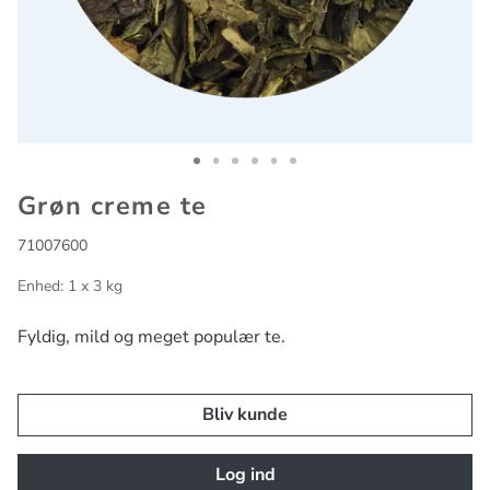
Go to slide 1
Go to slide 2
Go to slide 3
Go to slide 4
Go to slide 5
Go to slide 6
Grøn creme te
71007600
Enhed: 1 x 3 kg
Fyldig, mild og meget populær te.
Bliv kunde
Log ind