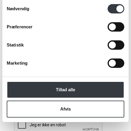
Samtykkevalg
Nødvendig
Email*
Præferencer
Kommentar
Statistik
Marketing
Jeg bekræfter at have læst TE & KAFFE
specialistens
persondatapolitik
. *
Tillad alle
*Obligatorisk
Afvis