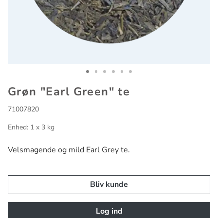
Go to slide 1
Go to slide 2
Go to slide 3
Go to slide 4
Go to slide 5
Go to slide 6
Grøn "Earl Green" te
71007820
Enhed: 1 x 3 kg
Velsmagende og mild Earl Grey te.
Bliv kunde
Log ind