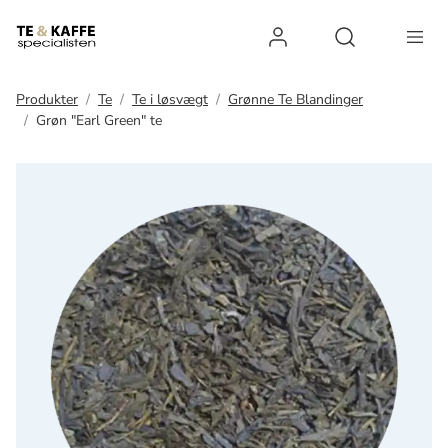
Log ind
Open search 
Produkter
Te
Te i løsvægt
Grønne Te Blandinger
Grøn "Earl Green" te