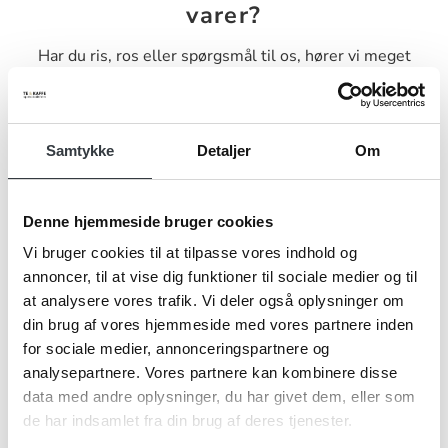
varer?
Har du ris, ros eller spørgsmål til os, hører vi meget
gerne fra dig. Udfyld nedenstående kontaktformular og
send den til os, så vender vi tilbage til dig hurtigst muligt.
Samtykke
Detaljer
Om
Denne hjemmeside bruger cookies
Navn*
Vi bruger cookies til at tilpasse vores indhold og
annoncer, til at vise dig funktioner til sociale medier og til
at analysere vores trafik. Vi deler også oplysninger om
din brug af vores hjemmeside med vores partnere inden
Firma*
for sociale medier, annonceringspartnere og
analysepartnere. Vores partnere kan kombinere disse
data med andre oplysninger, du har givet dem, eller som
de har indsamlet fra din brug af deres tjenester.
Telefonnr.*