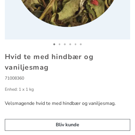
Go to slide 1
Go to slide 2
Go to slide 3
Go to slide 4
Go to slide 5
Go to slide 6
Hvid te med hindbær og
vaniljesmag
71008360
Enhed: 1 x 1 kg
Velsmagende hvid te med hindbær og vaniljesmag.
Bliv kunde