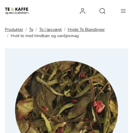
Log ind
Open search 
Produkter
Te
Te i løsvægt
Hvide Te Blandinger
Hvid te med hindbær og vaniljesmag