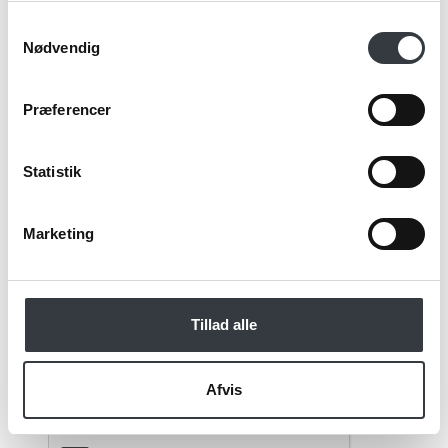
Samtykkevalg
Nødvendig
Email*
Præferencer
Kommentar
Statistik
Marketing
Jeg bekræfter at have læst TE & KAFFE
specialistens
persondatapolitik
. *
Tillad alle
*Obligatorisk
Afvis