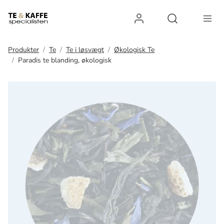
Log ind
Open search 
Produkter
Te
Te i løsvægt
Økologisk Te
Paradis te blanding, økologisk