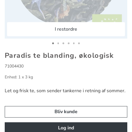
I restordre
Go to slide 1
Go to slide 2
Go to slide 3
Go to slide 4
Go to slide 5
Go to slide 6
Paradis te blanding, økologisk
71004430
Enhed: 1 x 3 kg
Let og frisk te, som sender tankerne i retning af sommer.
Bliv kunde
Log ind