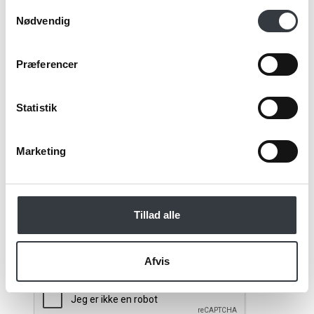
Samtykkevalg
Nødvendig
Email*
Præferencer
Kommentar
Statistik
Marketing
Jeg bekræfter at have læst TE & KAFFE
specialistens
persondatapolitik
. *
Tillad alle
*Obligatorisk
Afvis