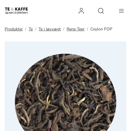
Log ind
Open search 
Produkter
Te
Te i løsvægt
Rene Teer
Ceylon FOP