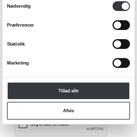
Email*
Nødvendig
Præferencer
Kommentar
Statistik
Marketing
Jeg bekræfter at have læst TE & KAFFE
specialistens
persondatapolitik
. *
Tillad alle
*Obligatorisk
Afvis