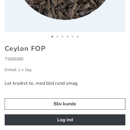
Go to slide 1
Go to slide 2
Go to slide 3
Go to slide 4
Go to slide 5
Go to slide 6
Ceylon FOP
71000260
Enhed: 1 x 1kg
Let krydret te, med blid rund smag.
Bliv kunde
Log ind