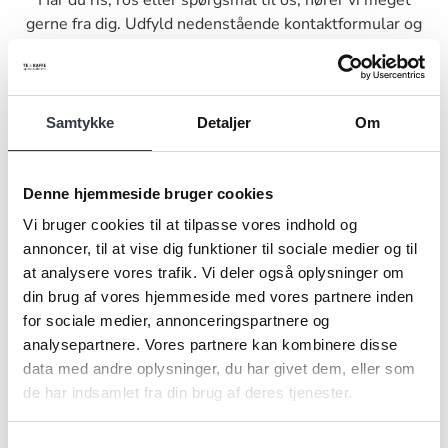
Har du ris, ros eller spørgsmål til os, hører vi meget
gerne fra dig. Udfyld nedenstående kontaktformular og
send den til os, så vender vi tilbage til dig hurtigst muligt.
Samtykke
Detaljer
Om
Navn*
Denne hjemmeside bruger cookies
Vi bruger cookies til at tilpasse vores indhold og
annoncer, til at vise dig funktioner til sociale medier og til
at analysere vores trafik. Vi deler også oplysninger om
Firma*
din brug af vores hjemmeside med vores partnere inden
for sociale medier, annonceringspartnere og
analysepartnere. Vores partnere kan kombinere disse
Telefonnr.*
data med andre oplysninger, du har givet dem, eller som
de har indsamlet fra din brug af deres tjenester.
Samtykkevalg