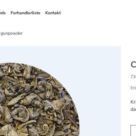
nds
Forhandlerliste
Kontakt
 gunpowder
C
71
En
Kr
da