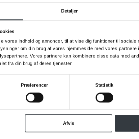
Detaljer
du klar til en snak om vores va
ookies
ros eller spørgsmål til os, hører vi meget gerne fra dig. Udfyld
formular og send den til os, så vender vi tilbage til dig hurtigst
se vores indhold og annoncer, til at vise dig funktioner til sociale
oplysninger om din brug af vores hjemmeside med vores partnere i
ysepartnere. Vores partnere kan kombinere disse data med andr
et fra din brug af deres tjenester.
Præferencer
Statistik
Afvis