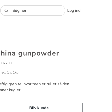
Søg her
Log ind
hina gunpowder
002200
hed: 1 x 1kg
aftig grøn te, hvor teen er rullet så den
nner kugler.
Bliv kunde