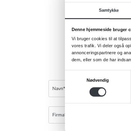
Samtykke
Er 
Denne hjemmeside bruger c
Har du ris, 
kontakt
Vi bruger cookies til at tilpas
vores trafik. Vi deler også 
annonceringspartnere og anal
dem, eller som de har indsaml
Samtykkevalg
Nødvendig
Navn*
Firma*