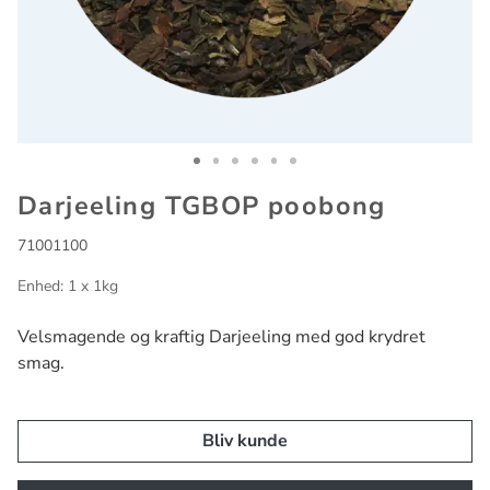
Go to slide 1
Go to slide 2
Go to slide 3
Go to slide 4
Go to slide 5
Go to slide 6
Darjeeling TGBOP poobong
71001100
Enhed: 1 x 1kg
Velsmagende og kraftig Darjeeling med god krydret
smag.
Bliv kunde