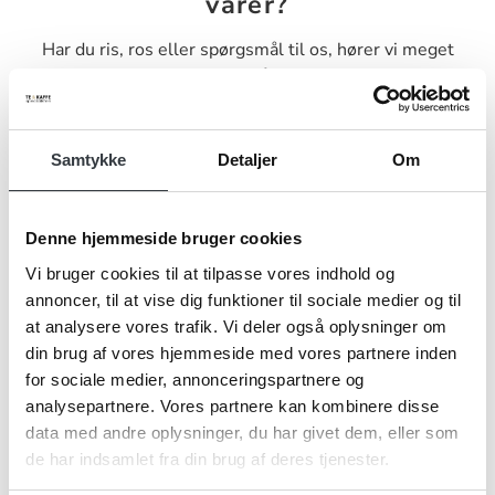
varer?
Har du ris, ros eller spørgsmål til os, hører vi meget
gerne fra dig. Udfyld nedenstående kontaktformular og
send den til os, så vender vi tilbage til dig hurtigst muligt.
Samtykke
Detaljer
Om
Denne hjemmeside bruger cookies
Navn*
Vi bruger cookies til at tilpasse vores indhold og
annoncer, til at vise dig funktioner til sociale medier og til
at analysere vores trafik. Vi deler også oplysninger om
din brug af vores hjemmeside med vores partnere inden
Firma*
for sociale medier, annonceringspartnere og
analysepartnere. Vores partnere kan kombinere disse
data med andre oplysninger, du har givet dem, eller som
Telefonnr.*
de har indsamlet fra din brug af deres tjenester.