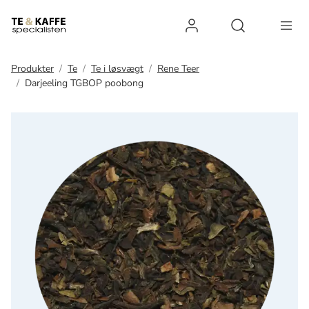
Log ind
Open search 
Produkter
Te
Te i løsvægt
Rene Teer
Darjeeling TGBOP poobong