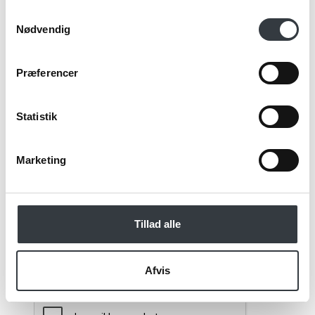
Samtykkevalg
Nødvendig
Email*
Præferencer
Kommentar
Statistik
Marketing
Jeg bekræfter at have læst TE & KAFFE
specialistens
persondatapolitik
. *
Tillad alle
*Obligatorisk
Afvis