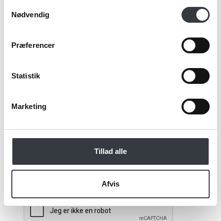
Samtykkevalg
Nødvendig
Email*
Præferencer
Kommentar
Statistik
Marketing
Jeg bekræfter at have læst TE & KAFFE
specialistens
persondatapolitik
. *
Tillad alle
*Obligatorisk
Afvis