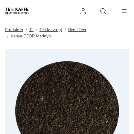
Log ind
Open search 
Produkter
Te
Te i løsvægt
Rene Teer
Kenya GFOP Marinyn