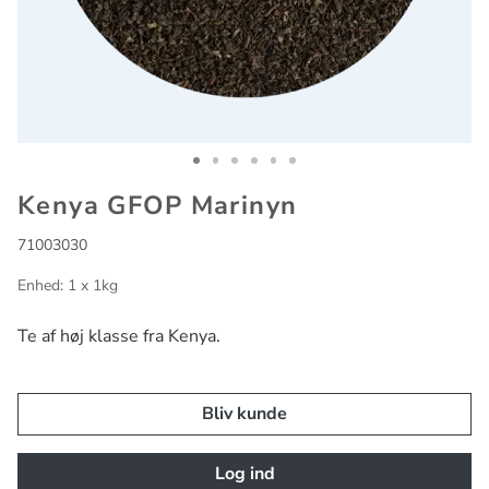
Go to slide 1
Go to slide 2
Go to slide 3
Go to slide 4
Go to slide 5
Go to slide 6
Kenya GFOP Marinyn
71003030
Enhed: 1 x 1kg
Te af høj klasse fra Kenya.
Bliv kunde
Log ind