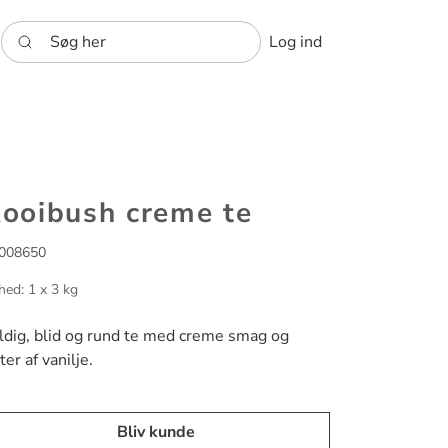
Søg her
Log ind
ooibush creme te
008650
hed: 1 x 3 kg
ldig, blid og rund te med creme smag og
ter af vanilje.
Bliv kunde