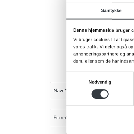
Samtykke
Er 
Denne hjemmeside bruger c
Har du ris, 
kontakt
Vi bruger cookies til at tilpas
vores trafik. Vi deler også 
annonceringspartnere og anal
dem, eller som de har indsaml
Samtykkevalg
Nødvendig
Navn*
Firma*