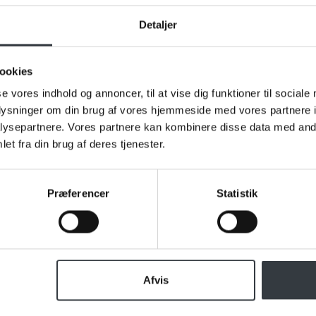
Detaljer
du klar til en snak om vores va
ookies
ros eller spørgsmål til os, hører vi meget gerne fra dig. Udfyld
formular og send den til os, så vender vi tilbage til dig hurtigst
se vores indhold og annoncer, til at vise dig funktioner til sociale
oplysninger om din brug af vores hjemmeside med vores partnere i
ysepartnere. Vores partnere kan kombinere disse data med andr
et fra din brug af deres tjenester.
Præferencer
Statistik
Afvis