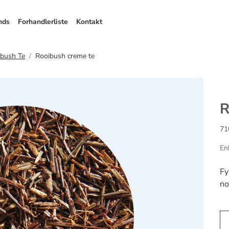
nds
Forhandlerliste
Kontakt
bush Te
Rooibush creme te
R
71
En
Fy
no