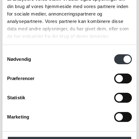
din brug af vores hjemmeside med vores partnere inden
for sociale medier, annonceringspartnere og
analysepartnere. Vores partnere kan kombinere disse
data med andre oplysninger, du har givet dem, eller som
Jeg bekræfter at have læst TE & KAFFE
de har indsamlet fra din brug af deres tjenester.
specialistens
persondatapolitik
. *
Samtykkevalg
Nødvendig
*Obligatorisk
Præferencer
Statistik
Marketing
Send