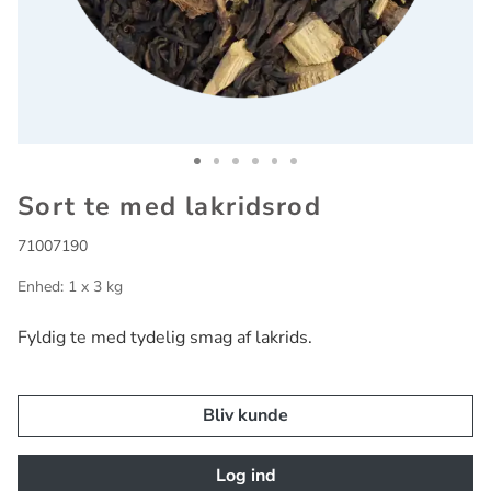
Go to slide 1
Go to slide 2
Go to slide 3
Go to slide 4
Go to slide 5
Go to slide 6
Sort te med lakridsrod
71007190
Enhed: 1 x 3 kg
Fyldig te med tydelig smag af lakrids.
Bliv kunde
Log ind