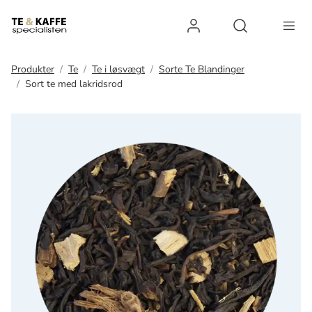
Log ind
Open search 
Produkter
Te
Te i løsvægt
Sorte Te Blandinger
Sort te med lakridsrod