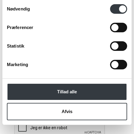
Samtykkevalg
Nødvendig
Email*
Præferencer
Kommentar
Statistik
Marketing
Jeg bekræfter at have læst TE & KAFFE
specialistens
persondatapolitik
. *
Tillad alle
*Obligatorisk
Afvis