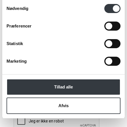
Samtykkevalg
Nødvendig
Email*
Præferencer
Kommentar
Statistik
Marketing
Jeg bekræfter at have læst TE & KAFFE
specialistens
persondatapolitik
. *
Tillad alle
*Obligatorisk
Afvis