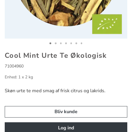
Go to slide 1
Go to slide 2
Go to slide 3
Go to slide 4
Go to slide 5
Go to slide 6
Go to slide 7
Cool Mint Urte Te Økologisk
71004960
Enhed: 1 x 2 kg
Skøn urte te med smag af frisk citrus og lakrids.
Bliv kunde
Log ind