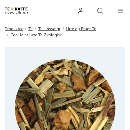
Log ind
Open search 
Produkter
Te
Te i løsvægt
Urte og Frugt Te
Cool Mint Urte Te Økologisk