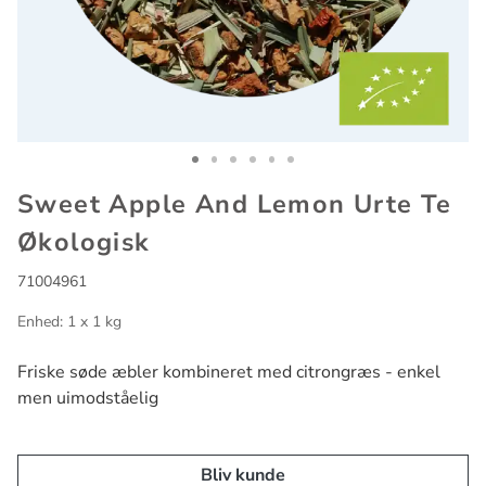
Go to slide 1
Go to slide 2
Go to slide 3
Go to slide 4
Go to slide 5
Go to slide 6
Sweet Apple And Lemon Urte Te
Økologisk
71004961
Enhed: 1 x 1 kg
Friske søde æbler kombineret med citrongræs - enkel
men uimodståelig
Bliv kunde