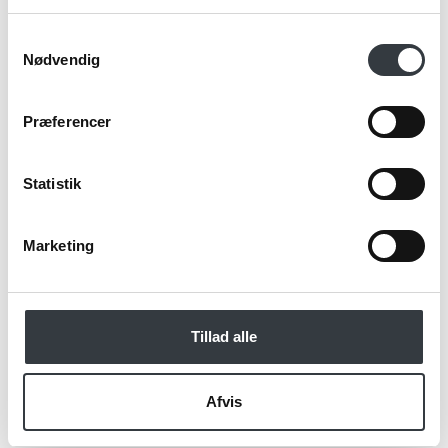
Telefonnr.*
Samtykkevalg
Nødvendig
Email*
Præferencer
Kommentar
Statistik
Marketing
Jeg bekræfter at have læst TE & KAFFE
specialistens
persondatapolitik
. *
Tillad alle
*Obligatorisk
Afvis