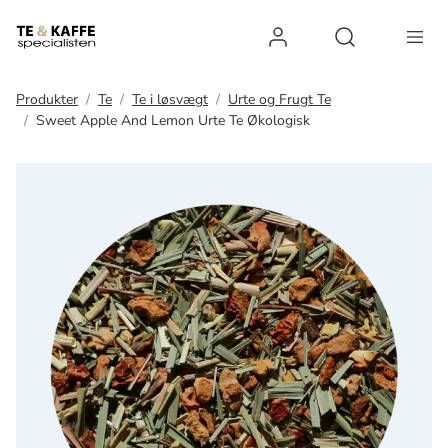
Log ind
Open search 
Produkter
Te
Te i løsvægt
Urte og Frugt Te
Sweet Apple And Lemon Urte Te Økologisk