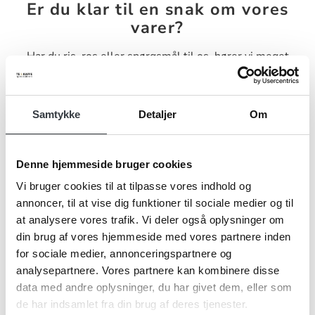
Er du klar til en snak om vores
varer?
Har du ris, ros eller spørgsmål til os, hører vi meget
gerne fra dig. Udfyld nedenstående kontaktformular og
send den til os, så vender vi tilbage til dig hurtigst muligt.
Samtykke
Detaljer
Om
Denne hjemmeside bruger cookies
Vi bruger cookies til at tilpasse vores indhold og
Navn*
annoncer, til at vise dig funktioner til sociale medier og til
at analysere vores trafik. Vi deler også oplysninger om
din brug af vores hjemmeside med vores partnere inden
Firma*
for sociale medier, annonceringspartnere og
analysepartnere. Vores partnere kan kombinere disse
data med andre oplysninger, du har givet dem, eller som
de har indsamlet fra din brug af deres tjenester.