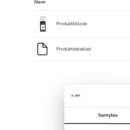
Navn
Produktbillede
Produktdatablad
Er 
Har du ris, 
Samtykke
kontakt