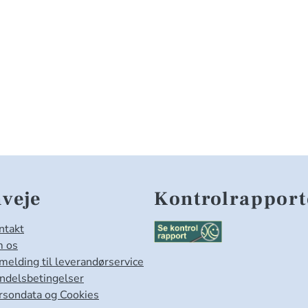
veje
Kontrolrapport
ntakt
 os
lmelding til leverandørservice
ndelsbetingelser
rsondata og Cookies