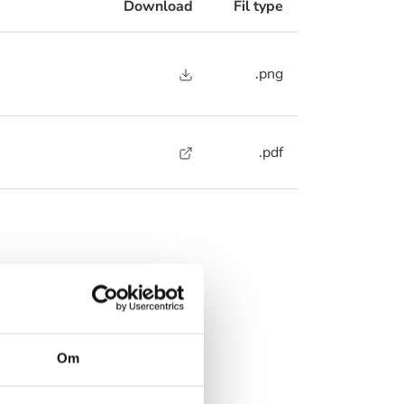
Download
Fil type
.png
.pdf
rer?
 nedenstående
Om
 muligt.