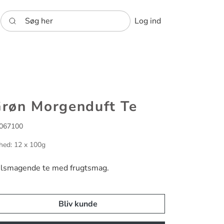
Søg her
Log ind
røn Morgenduft Te
067100
hed: 12 x 100g
lsmagende te med frugtsmag.
Bliv kunde