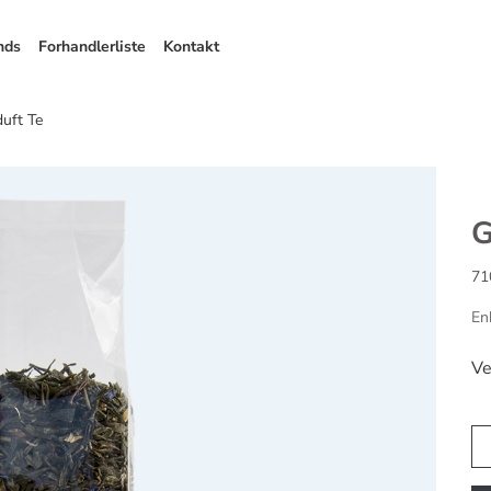
nds
Forhandlerliste
Kontakt
uft Te
G
71
En
Ve