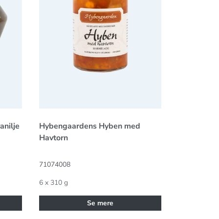
nilje
Hybengaardens Hyben med
Havtorn
71074008
6 x 310 g
Se mere