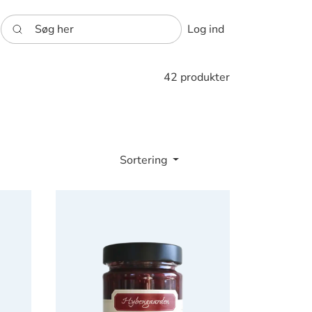
Søg her
Log ind
42 produkter
Sortering
rmelade
Hybengaarden Kirsebærmarmelade med tilsat sød