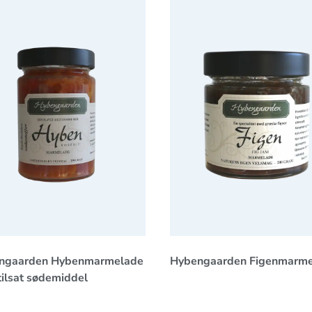
gaarden Hybenmarmelade med tilsat sødemiddel
Hybengaarden Figenmarme
ngaarden Hybenmarmelade
Hybengaarden Figenmarm
ilsat sødemiddel