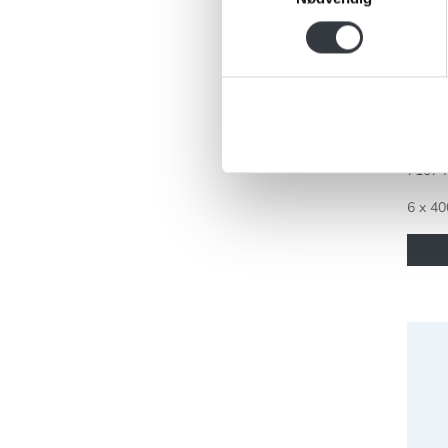
Hybe
400g
71074
6 x 40
Hybe