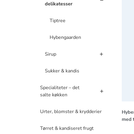
Hyben
delikatesser
Tiptree
Hybengaarden
Sirup
Sukker & kandis
Specialiteter – det
salte køkken
Urter, blomster & krydderier
Hybe
med t
Tørret & kandiseret frugt