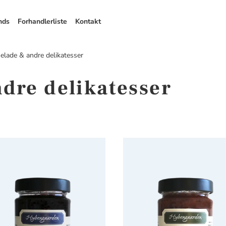
nds
Forhandlerliste
Kontakt
lade & andre delikatesser
dre delikatesser
ngaarden Brombærmarmelade
Hybengaarden Rabarberma