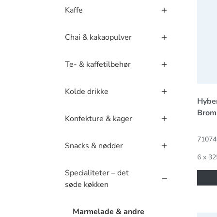
Kaffe
Chai & kakaopulver
Te- & kaffetilbehør
Kolde drikke
Hybe
Brom
Konfekture & kager
71074
Snacks & nødder
6 x 32
Specialiteter – det
søde køkken
Marmelade & andre