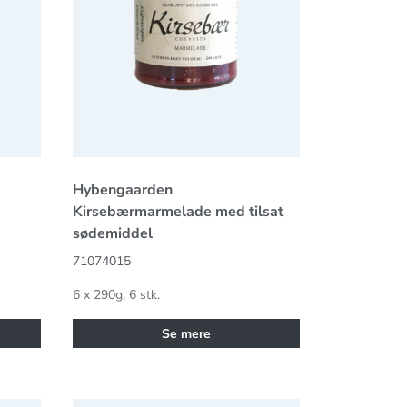
Hybengaarden
Kirsebærmarmelade med tilsat
sødemiddel
71074015
6 x 290g, 6 stk.
Se mere