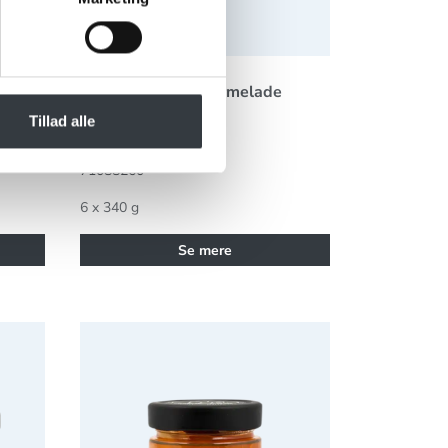
Fås i flere varianter
vs
Tiptree Apricot Marmelade
Tillad alle
71088260
6 x 340 g
Se mere
nilje
Hybengaardens Hyben med Havtorn