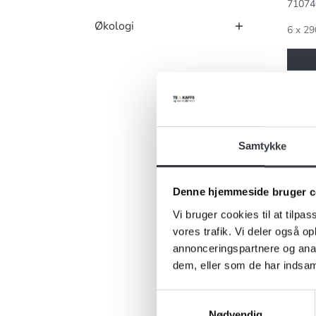
71074
Økologi
6 x 29
Hyben
Samtykke
Denne hjemmeside bruger c
Vi bruger cookies til at tilpas
vores trafik. Vi deler også 
annonceringspartnere og anal
dem, eller som de har indsaml
Samtykkevalg
Nødvendig