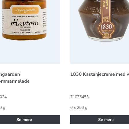
ngaarden
1830 Kastanjecreme med va
ornmarmelade
024
71076453
0 g
6 x 250 g
Se mere
Se mere