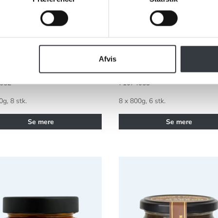
ngaarden Kirsebærsovs
Hybengaarden Kirsebærso
med portvin 800g
Afvis
052
71074053
0g, 8 stk.
8 x 800g, 6 stk.
Se mere
Se mere
ngaarden Havtornmarmelade
1830 Kastanjecreme med va