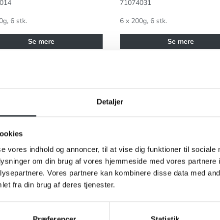
014
71074031
0g, 6 stk.
6 x 200g, 6 stk.
Se mere
Se mere
gaarden Kirsebærsovs 400g
Hybengaarden Kirsebærsovs
Detaljer
ookies
se vores indhold og annoncer, til at vise dig funktioner til sociale
oplysninger om din brug af vores hjemmeside med vores partnere i
I restordre
ysepartnere. Vores partnere kan kombinere disse data med andr
et fra din brug af deres tjenester.
Præferencer
Statistik