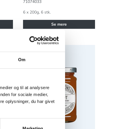
71074033
6 x 200g, 6 stk.
Se mere
 med portvin 800g
Tiptree Apricot Marmelade
Om
 medier og til at analysere
nden for sociale medier,
e oplysninger, du har givet
Marketing