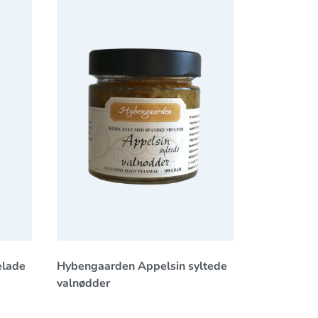
lade
Hybengaarden Appelsin syltede valnødder
elade
Hybengaarden Appelsin syltede
valnødder