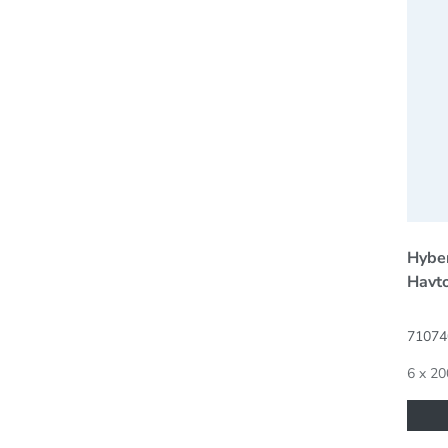
Hybe
Havt
71074
6 x 20