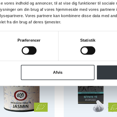
650
71022114
se vores indhold og annoncer, til at vise dig funktioner til sociale
oplysninger om din brug af vores hjemmeside med vores partnere i
, 1 x 1 kg
9 x 80 g
ysepartnere. Vores partnere kan kombinere disse data med andr
Se mere
Se mere
et fra din brug af deres tjenester.
Præferencer
Statistik
on Perle Te Jasmin Dåse Økologisk
Chaplon Mynte Te breve Øk
Afvis