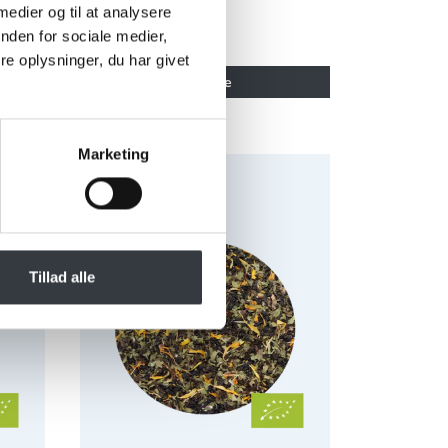
71022216
 medier og til at analysere
nden for sociale medier,
9 x 100 g
e oplysninger, du har givet
Se mere
Marketing
ologisk
Chaplon Mynte Te breve Økologisk
Tillad alle