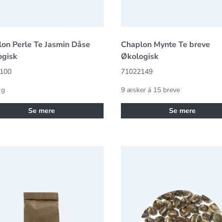
on Perle Te Jasmin Dåse
Chaplon Mynte Te breve
ogisk
Økologisk
100
71022149
 g
9 æsker á 15 breve
Se mere
Se mere
Mint Økologisk
Chaplon Perle Te Jasmin Ref