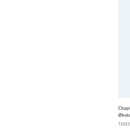
Chapl
Økol
71022