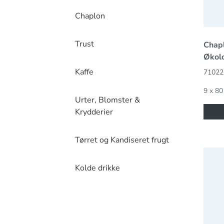
Chaplon
Trust
Chapl
Økol
Kaffe
71022
9 x 80
Urter, Blomster &
Krydderier
Tørret og Kandiseret frugt
Cool 
Kolde drikke