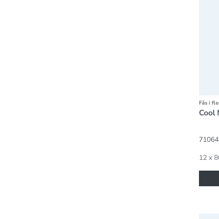
Fås i fl
Cool 
71064
12 x 8
Chapl