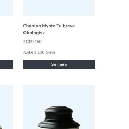
Chaplon Mynte Te breve
Økologisk
71022150
Æske á 100 breve
Se mere
ill Økologisk
Chaplon Perle Tedåse Økologisk