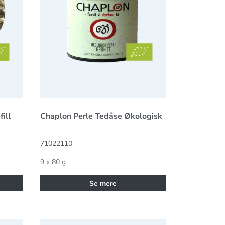
ill
Chaplon Perle Tedåse Økologisk
71022110
9 x 80 g
Se mere
Økologisk citron verbena, skåret