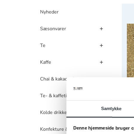
Skåre
Nyheder
Sæsonvarer
Te
Kaffe
Chai & kakaopulver
Te- & kaffetilbehør
Samtykke
Kolde drikke
Skår
Denne hjemmeside bruger c
Konfekture & kager