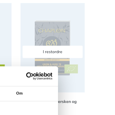
onsmag Dåse Økologisk
Grøn Hvid Te med Fersken og Mango Økologisk
I restordre
Om
Grøn Hvid Te med Fersken og
k
Mango Økologisk