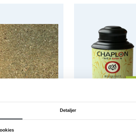
t padderokke
Chaplon Perle Te med Lem
Detaljer
et padderokke
Chaplon Perle Te med
Lemonsmag Dåse Økologis
ookies