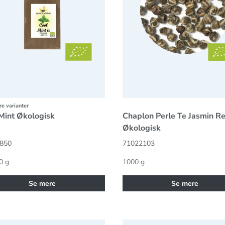
ere varianter
Mint Økologisk
Chaplon Perle Te Jasmin Ref
Økologisk
850
71022103
0 g
1000 g
Se mere
Se mere
on Bjerg Te breve Økologisk
Organic Christmas tea