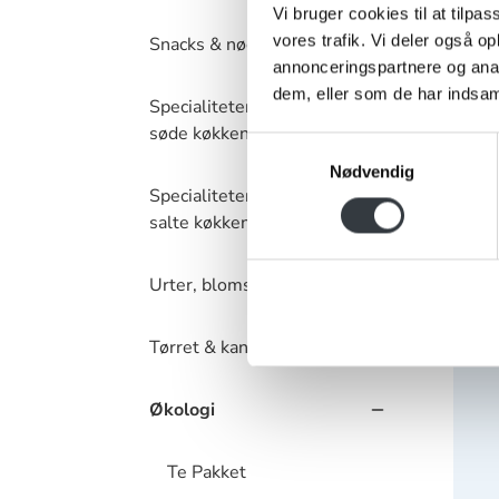
71011
Vi bruger cookies til at tilpas
vores trafik. Vi deler også 
Snacks & nødder
1000 g
annonceringspartnere og anal
dem, eller som de har indsaml
Specialiteter – det
søde køkken
Samtykkevalg
Nødvendig
Chapl
Specialiteter – det
salte køkken
Urter, blomster & krydderier
Tørret & kandiseret frugt
Økologi
Te Pakket