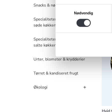
Snacks & nødder
Samtykkevalg
Nødvendig
Specialiteter – det
Hvid 
søde køkken
Specialiteter – det
salte køkken
Urter, blomster & krydderier
Tørret & kandiseret frugt
Økologi
Hvid 