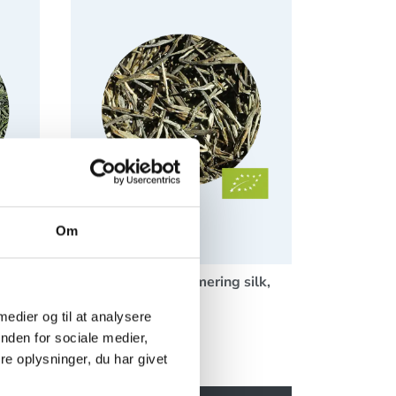
Om
Grøn te China shimmering silk,
Økologisk
 medier og til at analysere
71004071
nden for sociale medier,
e oplysninger, du har givet
1 x 500 g