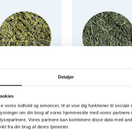
Detaljer
te, China Lung Ching
Grøn te Japan Gyokuro
ookies
Kagoshima, økologisk
se vores indhold og annoncer, til at vise dig funktioner til sociale
320
71004051
oplysninger om din brug af vores hjemmeside med vores partnere i
ysepartnere. Vores partnere kan kombinere disse data med andr
kg
1 x 500 g
et fra din brug af deres tjenester.