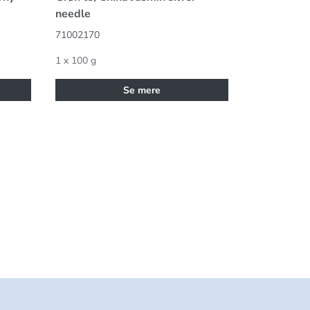
needle
71002170
1 x 100 g
Se mere