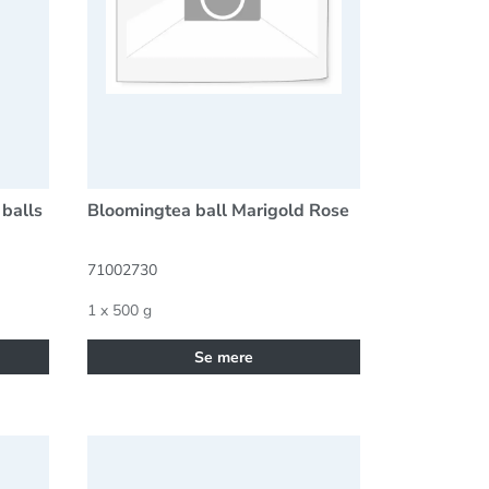
 balls
Bloomingtea ball Marigold Rose
71002730
1 x 500 g
Se mere
shima, økologisk
Grøn te China shimmering silk, Økologisk