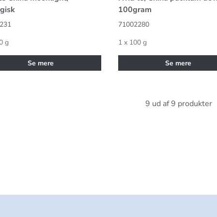
gisk
100gram
231
71002280
0 g
1 x 100 g
Se mere
Se mere
9 ud af 9 produkter