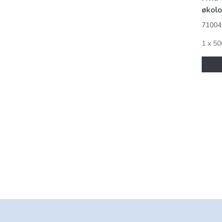
økolo
71004
1 x 50