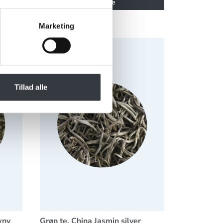
Se mere
Marketing
wny 100gram
Grøn te, China Jasmin silver needle
Tillad alle
wny
Grøn te, China Jasmin silver