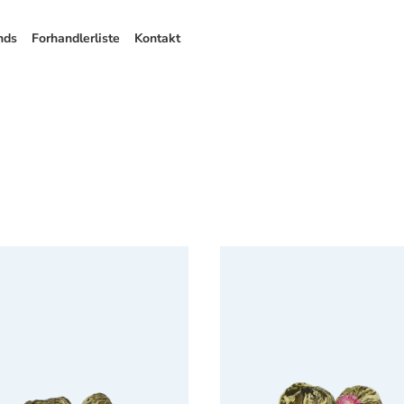
nds
Forhandlerliste
Kontakt
 tea ball heart
China Jasmin red peach tea b