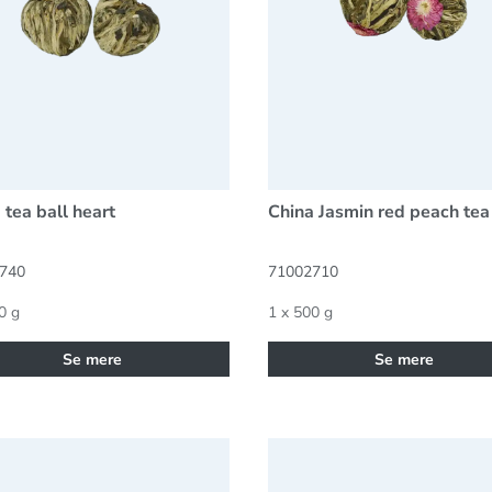
 tea ball heart
China Jasmin red peach tea
740
71002710
0 g
1 x 500 g
Se mere
Se mere
te, China Lung Ching
Grøn te Japan Gyokuro Kago