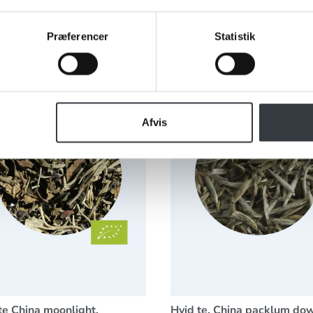
Se mere
Se mere
Præferencer
Statistik
te China moonlight, økologisk
Hvid te, China packlum do
Afvis
te China moonlight,
Hvid te, China packlum do