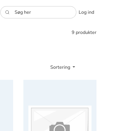
Søg her
Log ind
9 produkter
Sortering
alls
Bloomingtea ball Marigold Rose