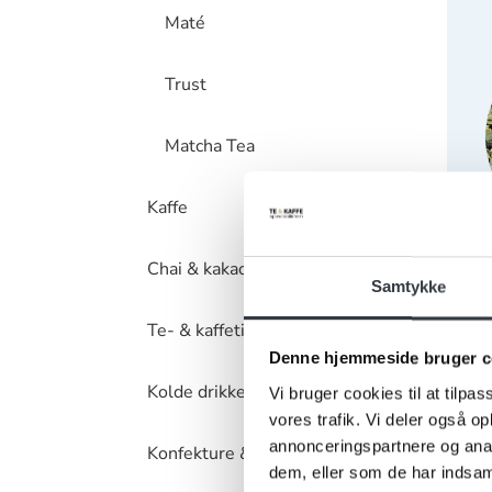
Maté
Trust
Matcha Tea
Kaffe
Chai & kakaopulver
Samtykke
Te- & kaffetilbehør
Grøn 
Denne hjemmeside bruger c
Kolde drikke
Vi bruger cookies til at tilpas
71002
vores trafik. Vi deler også 
annonceringspartnere og anal
1 x 1 
Konfekture & kager
dem, eller som de har indsaml