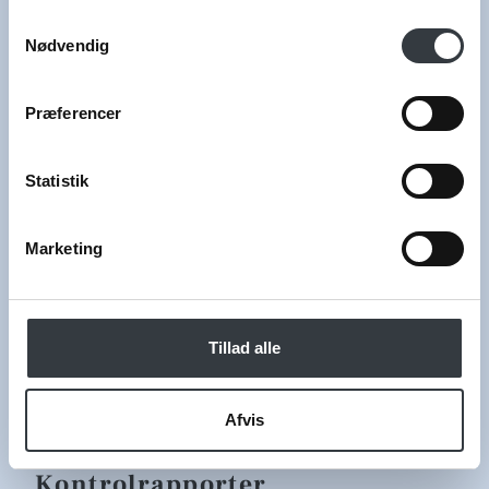
Samtykkevalg
Tlf.:
+45 70 20 23 23
Nødvendig
Mail:
info@teogkaffespecialisten.dk
Præferencer
Statistik
Genveje
Kontakt
Marketing
Om os
Tilmelding til leverandørservice
Handelsbetingelser
Tillad alle
Persondata og Cookies
Afvis
Kontrolrapporter