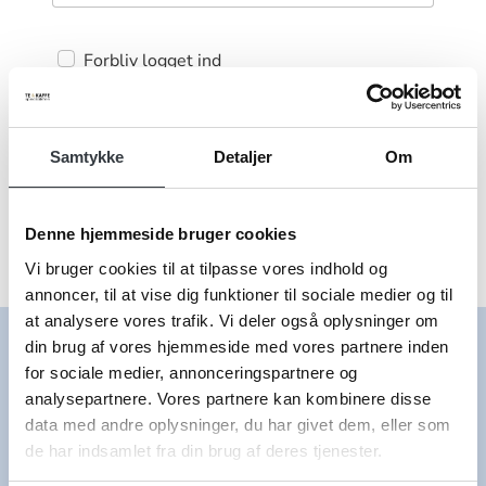
Forbliv logget ind
Log ind
Samtykke
Detaljer
Om
Denne hjemmeside bruger cookies
Vi bruger cookies til at tilpasse vores indhold og
annoncer, til at vise dig funktioner til sociale medier og til
at analysere vores trafik. Vi deler også oplysninger om
din brug af vores hjemmeside med vores partnere inden
Kontakt
for sociale medier, annonceringspartnere og
analysepartnere. Vores partnere kan kombinere disse
TE og KAFFE specialisten
data med andre oplysninger, du har givet dem, eller som
Kildegangen 5
de har indsamlet fra din brug af deres tjenester.
2690 Karlslunde