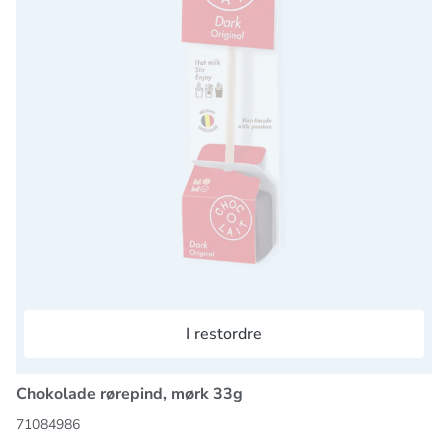
I restordre
Chokolade rørepind, mørk 33g
71084986