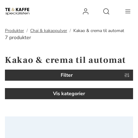
Log ind
Open search 
Produkter
Chai & kakaopulver
Kakao & crema til automat
7 produkter
Kakao & crema til automat
Filter
Vis kategorier
Wonderful Choco Økologisk