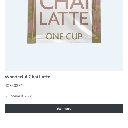
Wonderful Chai Latte
40730371
50 breve á 25 g
Se mere