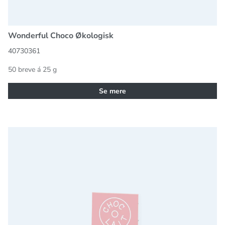
Wonderful Choco Økologisk
40730361
50 breve á 25 g
Se mere
Chokolade rørepind, mørk 33g