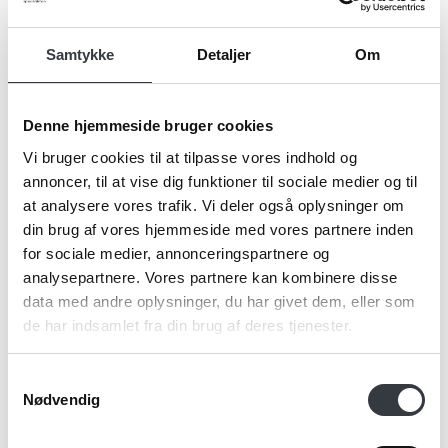
Samtykke
Detaljer
Om
Denne hjemmeside bruger cookies
BKI Kakaodrik mørk og intens 17%
Vi bruger cookies til at tilpasse vores indhold og
40730910
annoncer, til at vise dig funktioner til sociale medier og til
at analysere vores trafik. Vi deler også oplysninger om
10 poser á 1.000 g
din brug af vores hjemmeside med vores partnere inden
for sociale medier, annonceringspartnere og
Se mere
analysepartnere. Vores partnere kan kombinere disse
data med andre oplysninger, du har givet dem, eller som
de har indsamlet fra din brug af deres tjenester.
Wonderful Caffe Latte
Samtykkevalg
Nødvendig