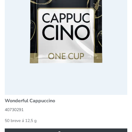
Wonderful Cappuccino
40730291
50 breve á 12,5 g