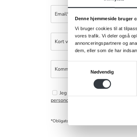
Email*
Denne hjemmeside bruger c
Vi bruger cookies til at tilpas
vores trafik. Vi deler også 
Kort virksomhedsbeskrivelse*
annonceringspartnere og anal
dem, eller som de har indsaml
Samtykkevalg
Kommentar
Nødvendig
Jeg bekræfter at have læst TE & K
persondatapolitik
. *
*Obligatorisk