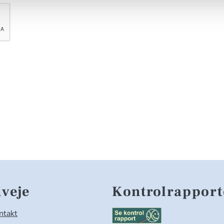
veje
Kontrolrapport
ntakt