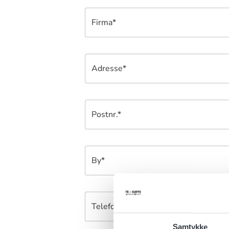
Firma*
Adresse*
Postnr.*
By*
Telefon*
Samtykke