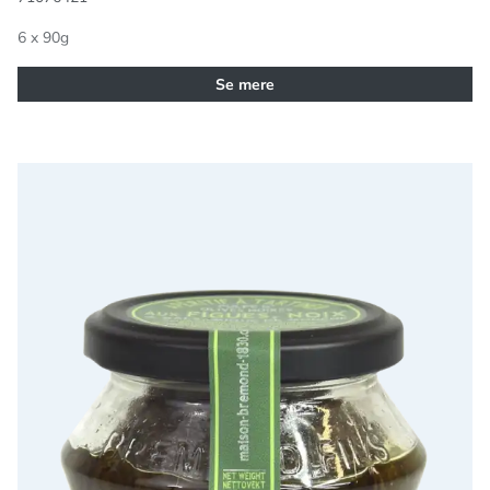
6 x 90g
Se mere
1830 Olivenpulp med figner, valnødder og balsamicoeddike