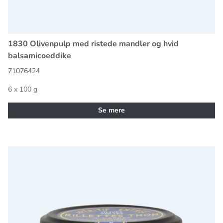
1830 Olivenpulp med ristede mandler og hvid
balsamicoeddike
71076424
6 x 100 g
Se mere
1830 Tun-rillette med oliven