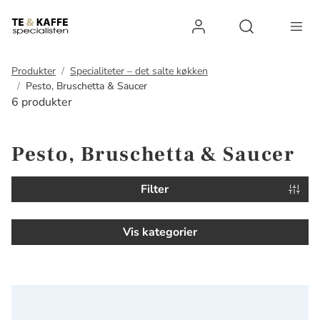
Log ind
Open search 
Produkter
Specialiteter – det salte køkken
Pesto, Bruschetta & Saucer
6 produkter
Pesto, Bruschetta & Saucer
Filter
Vis kategorier
1830 Smørepålæg med ansjoser