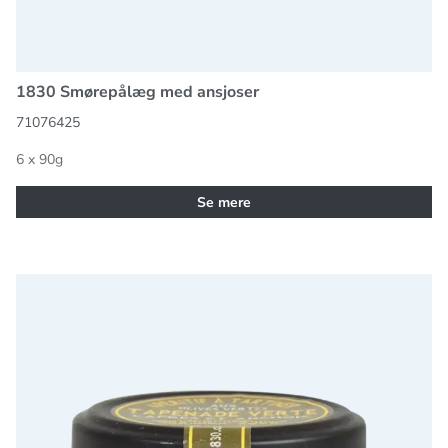
1830 Smørepålæg med ansjoser
71076425
6 x 90g
Se mere
1830 Grøn oliven tarpenade