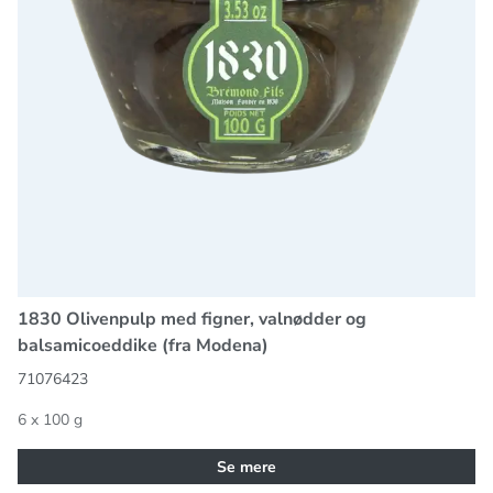
1830 Olivenpulp med figner, valnødder og
balsamicoeddike (fra Modena)
71076423
6 x 100 g
Se mere