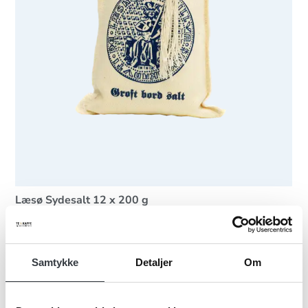
Læsø Sydesalt 12 x 200 g
40764440
12 x 200 g
Samtykke
Detaljer
Om
Se mere