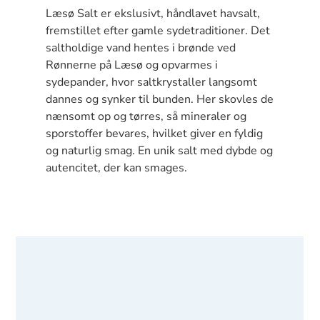
Læsø Salt er ekslusivt, håndlavet havsalt,
fremstillet efter gamle sydetraditioner. Det
saltholdige vand hentes i brønde ved
Rønnerne på Læsø og opvarmes i
sydepander, hvor saltkrystaller langsomt
dannes og synker til bunden. Her skovles de
nænsomt op og tørres, så mineraler og
sporstoffer bevares, hvilket giver en fyldig
og naturlig smag. En unik salt med dybde og
autencitet, der kan smages.
Læsø Sydesalt 8x250g