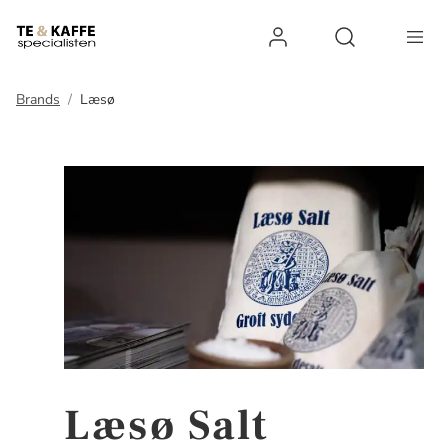
Log ind
Open search 
Brands
Læsø
Læsø Salt