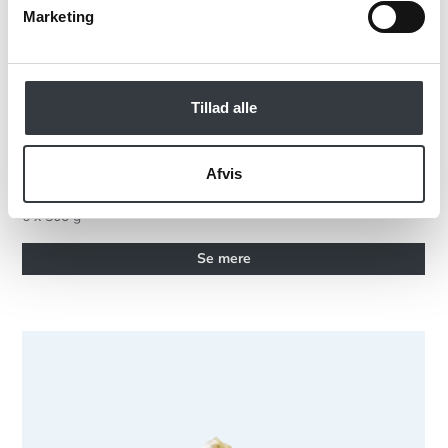
Marketing
Tillad alle
Læsø Sydesalt
Afvis
40764480
6 x 500 g
Se mere
Læsø Sydesalt