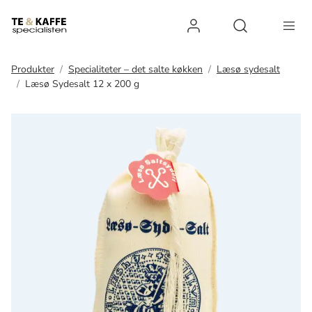
Log ind
Open search 
Produkter
Specialiteter – det salte køkken
Læsø sydesalt
Læsø Sydesalt 12 x 200 g