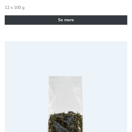
12 x 100 g
Se mere
Grøn Brombær Appelsin Te