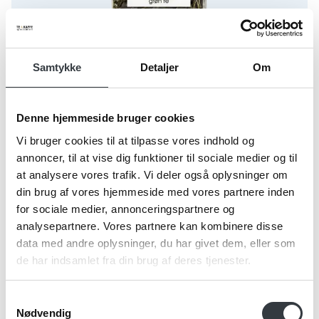
Samtykke
Detaljer
Om
Denne hjemmeside bruger cookies
Fås i flere varianter
Grøn Morgenduft Te
Vi bruger cookies til at tilpasse vores indhold og
annoncer, til at vise dig funktioner til sociale medier og til
71067100
at analysere vores trafik. Vi deler også oplysninger om
12 x 100g
din brug af vores hjemmeside med vores partnere inden
for sociale medier, annonceringspartnere og
Se mere
analysepartnere. Vores partnere kan kombinere disse
data med andre oplysninger, du har givet dem, eller som
de har indsamlet fra din brug af deres tjenester.
Christmas green tea with almond
Samtykkevalg
Nødvendig