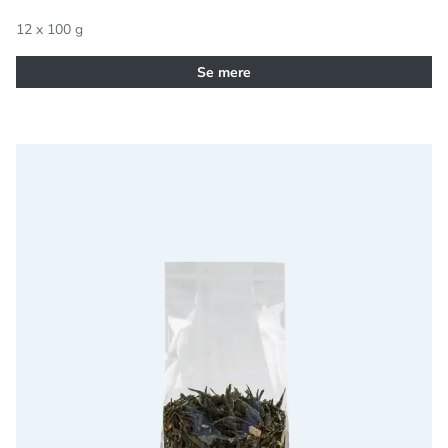
12 x 100 g
Se mere
Grøn Hyldeblomst Æble Te