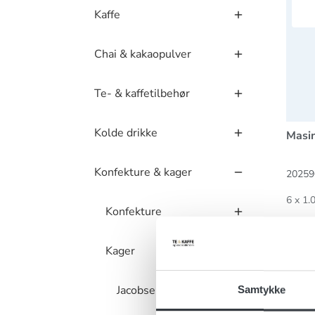
Kaffe
Chai & kakaopulver
Te- & kaffetilbehør
Kolde drikke
Masin
Konfekture & kager
20259
6 x 1.
Konfekture
Kager
Jacobsens Bakery
Samtykke