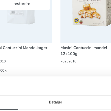
I restordre
i Cantuccini Mandelkager
Masini Cantuccini mandel
12x100g
010
70262010
000 g
Se mere
Se mere
2 ud af 2 produkter
Detaljer