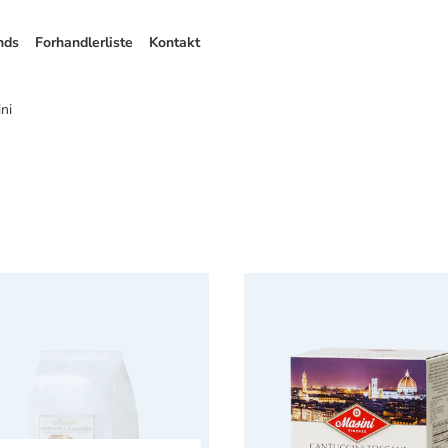
nds
Forhandlerliste
Kontakt
ni
i Cantuccini Mandelkager
Masini Cantuccini mandel 