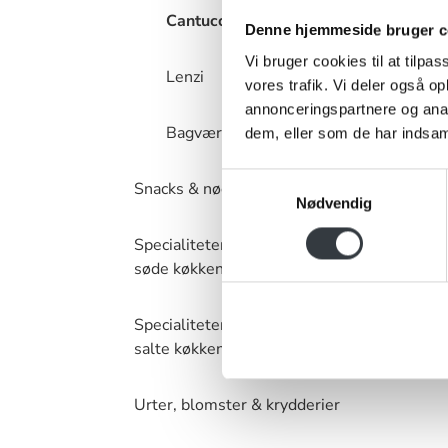
Cantuccini
Denne hjemmeside bruger c
Vi bruger cookies til at tilpas
Lenzi
vores trafik. Vi deler også 
annonceringspartnere og anal
Bagværk
dem, eller som de har indsaml
Samtykkevalg
Snacks & nødder
Nødvendig
Specialiteter – det
søde køkken
Specialiteter – det
salte køkken
Urter, blomster & krydderier