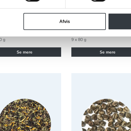
ere varianter
on Jule te 160g
Chaplon Perle Te Jasmin D
Økologisk
Afvis
122
71022100
0 g
9 x 80 g
Se mere
Se mere
on Mynte Te breve Økologisk
Chaplon Perle Te Jasmin Ref