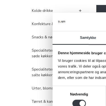
Kolde drikke
Konfekture & kager
Chapl
Snacks & nødder
Samtykke
Specialiteter – det
Denne hjemmeside bruger c
søde køkken
Vi bruger cookies til at tilpas
vores trafik. Vi deler også 
Specialiteter – det
annonceringspartnere og anal
salte køkken
dem, eller som de har indsaml
Urter, blomster & krydderier
Samtykkevalg
Nødvendig
Tørret & kandiseret frugt