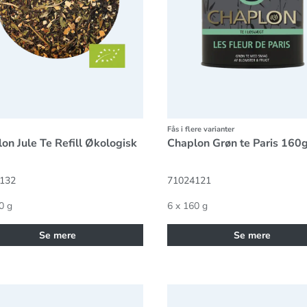
Fås i flere varianter
on Jule Te Refill Økologisk
Chaplon Grøn te Paris 160
132
71024121
0 g
6 x 160 g
Se mere
Se mere
on Grøn sort te med kvæde 160g
Chaplon Mynte te 160g