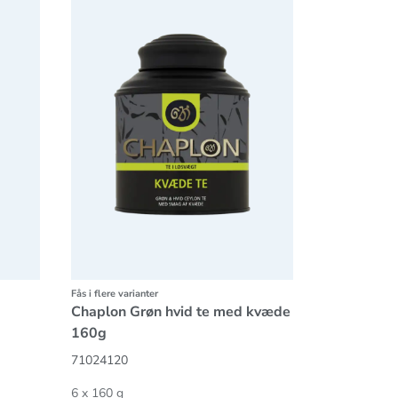
Fås i flere varianter
Chaplon Grøn hvid te med kvæde
160g
71024120
6 x 160 g