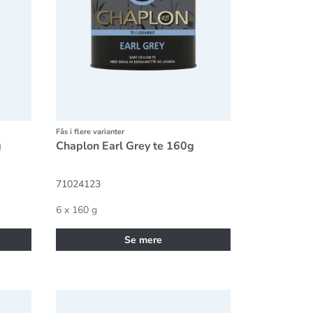
Fås i flere varianter
g
Chaplon Earl Grey te 160g
71024123
6 x 160 g
Se mere
Chaplon Grøn hvid te med kvæde 160g