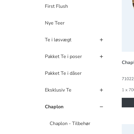
First Flush
Nye Teer
Te i løsvægt
Pakket Te i poser
Chapl
Pakket Te i dåser
71022
Eksklusiv Te
1 x 70
Chaplon
Chaplon - Tilbehør
Chapl