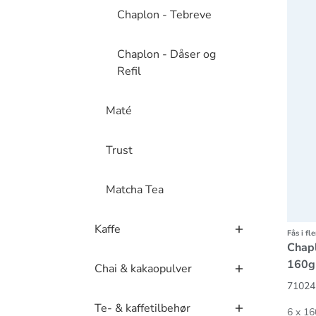
Chaplon - Tebreve
Chaplon - Dåser og
Refil
Maté
Trust
Matcha Tea
Kaffe
Fås i fl
Chapl
160g
Chai & kakaopulver
71024
Te- & kaffetilbehør
6 x 16