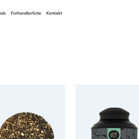
nds
Forhandlerliste
Kontakt
on Jule Te Refill Økologisk
Chaplon Grøn te Paris 160g