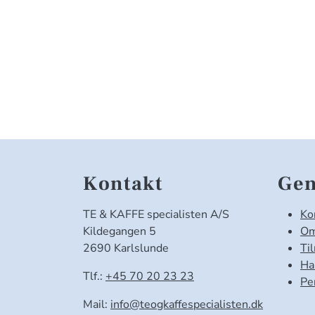
Kontakt
Gen
TE & KAFFE specialisten A/S
Ko
Kildegangen 5
Om
2690 Karlslunde
Ti
Ha
Tlf.:
+45 70 20 23 23
Pe
Mail:
info@teogkaffespecialisten.dk