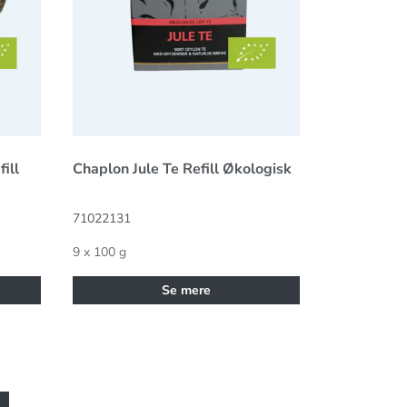
ill
Chaplon Jule Te Refill Økologisk
71022131
9 x 100 g
Se mere