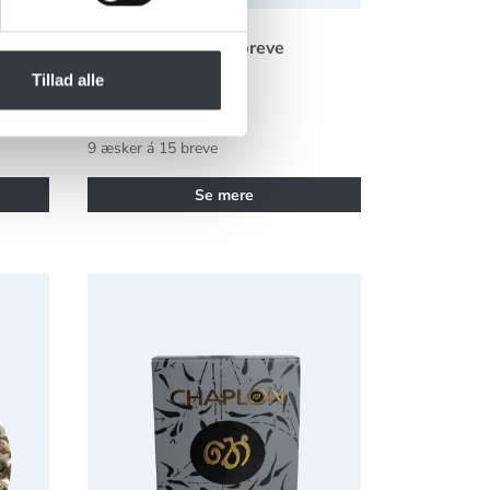
åse
Chaplon Mynte Te breve
Økologisk
Tillad alle
71022149
9 æsker á 15 breve
Se mere
ill Økologisk
Chaplon Jule Te Refill Økologisk