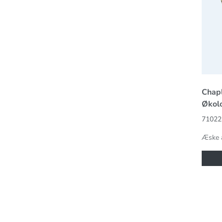
Chapl
Økol
71022
Æske 