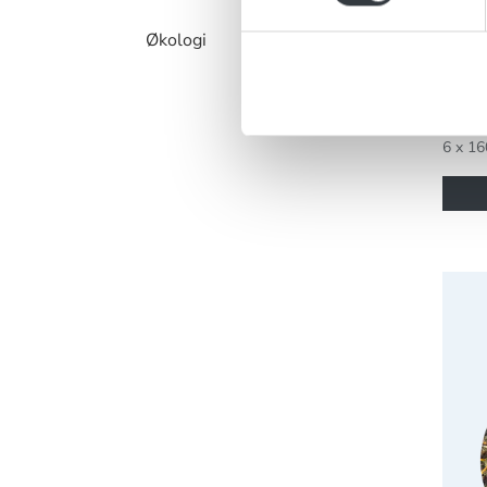
Fås i fl
Økologi
Chapl
71024
6 x 16
Chapl