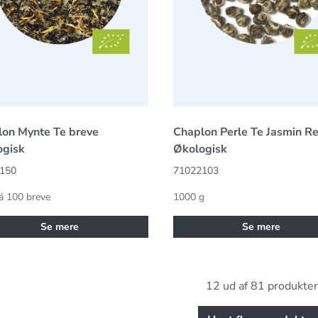
on Mynte Te breve
Chaplon Perle Te Jasmin Ref
ogisk
Økologisk
150
71022103
á 100 breve
1000 g
Se mere
Se mere
12 ud af 81 produkter