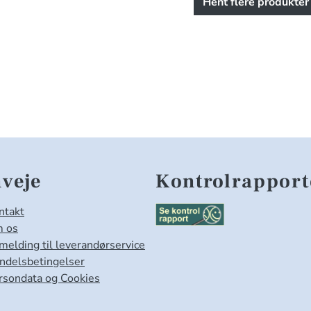
Hent flere produkter
veje
Kontrolrapport
ntakt
 os
lmelding til leverandørservice
ndelsbetingelser
rsondata og Cookies