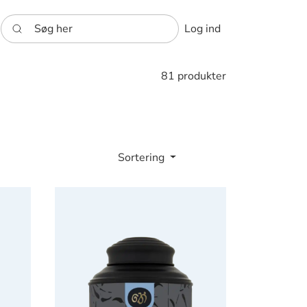
Søg her
Log ind
81 produkter
Sortering
Chaplon Earl Grey te 160g