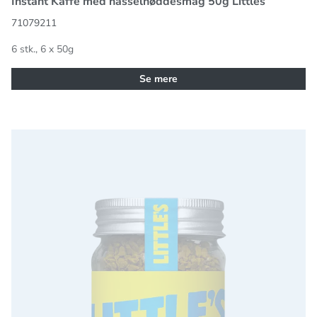
Instant Kaffe med hasselnøddesmag 50g Littles
71079211
6 stk., 6 x 50g
Se mere
Instant Kaffe med Vaniliesmag 50g Littles