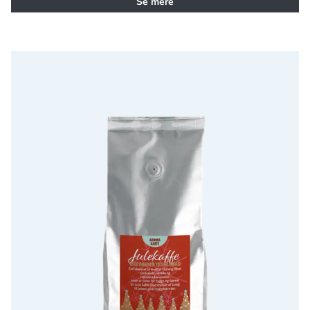
Se mere
SÆSONVARE Jule-Kaffe 1 kg