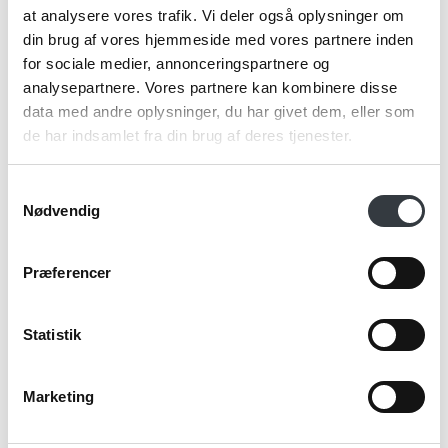
at analysere vores trafik. Vi deler også oplysninger om
din brug af vores hjemmeside med vores partnere inden
for sociale medier, annonceringspartnere og
analysepartnere. Vores partnere kan kombinere disse
data med andre oplysninger, du har givet dem, eller som
de har indsamlet fra din brug af deres tjenester.
Samtykkevalg
Nødvendig
I restordre
Præferencer
Fås i flere varianter
Instant Kaffe med cremet karamelsmag 50g Littles
Statistik
71079214
6 stk., 6 x 50g
Marketing
Se mere