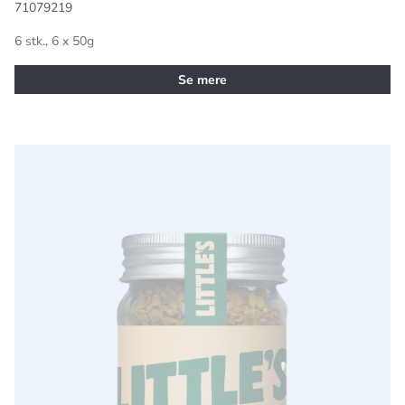
71079219
6 stk., 6 x 50g
Se mere
Instant Kaffe med kardemommesmag 50g Littles