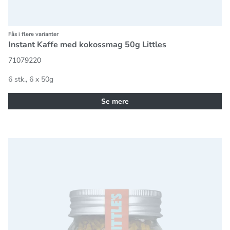
Fås i flere varianter
Instant Kaffe med kokossmag 50g Littles
71079220
6 stk., 6 x 50g
Se mere
Instant Kaffe med choco-orangesmag 50g Littles