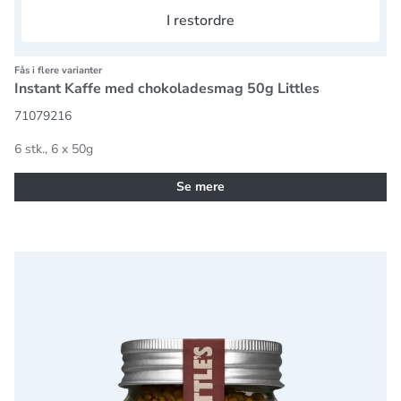
I restordre
Fås i flere varianter
Instant Kaffe med chokoladesmag 50g Littles
71079216
6 stk., 6 x 50g
Se mere
Instant Kaffe med ahorn og valnøddesmag 50g Littles