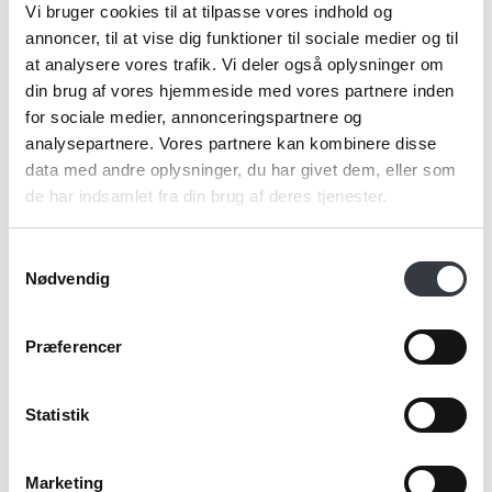
Vi bruger cookies til at tilpasse vores indhold og
VIVA Nina Te Krus i Mørkgrå
annoncer, til at vise dig funktioner til sociale medier og til
71059588
at analysere vores trafik. Vi deler også oplysninger om
din brug af vores hjemmeside med vores partnere inden
2 x 25 cl
for sociale medier, annonceringspartnere og
Se mere
analysepartnere. Vores partnere kan kombinere disse
data med andre oplysninger, du har givet dem, eller som
de har indsamlet fra din brug af deres tjenester.
VIVA Cortica Glas Tekrus med Kork
Samtykkevalg
Nødvendig
Præferencer
Statistik
Marketing