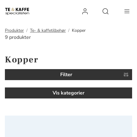
Log ind
Open search 
Produkter
Te- & kaffetilbehør
Kopper
9 produkter
Kopper
Filter
Vis kategorier
VIVA Minima Krus med Låg og Filter