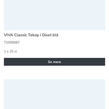
VIVA Classic Tekop i Diset blå
71059587
1 x 25 cl
Se mere
VIVA Nina Te Krus i Mørkgrå