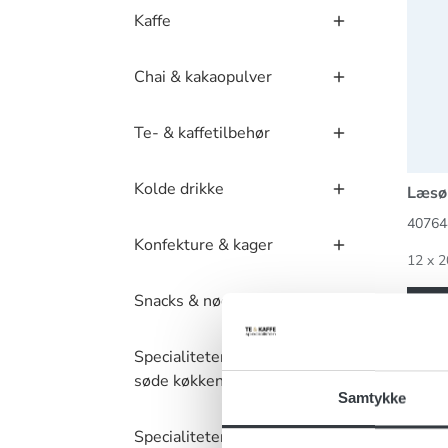
Kaffe
Chai & kakaopulver
Te- & kaffetilbehør
Kolde drikke
Læsø 
40764
Konfekture & kager
12 x 2
Snacks & nødder
Specialiteter – det
søde køkken
Læsø 
Samtykke
Specialiteter – det