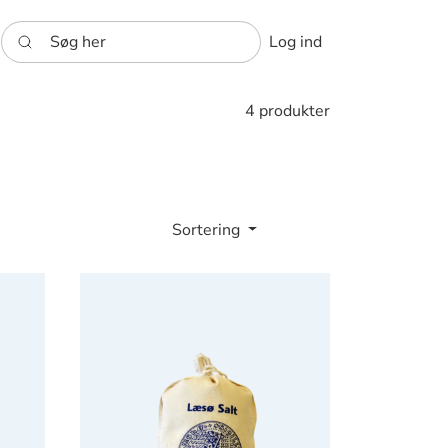
Søg her
Log ind
4 produkter
Sortering
Læsø Sydesalt