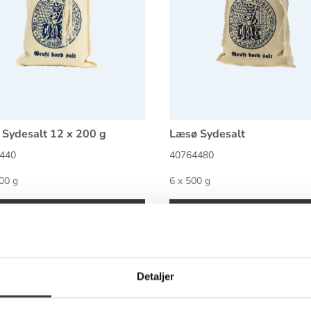
Sydesalt 12 x 200 g
Læsø Sydesalt
440
40764480
00 g
6 x 500 g
Se mere
Se mere
Sydesalt 8x250g
Detaljer