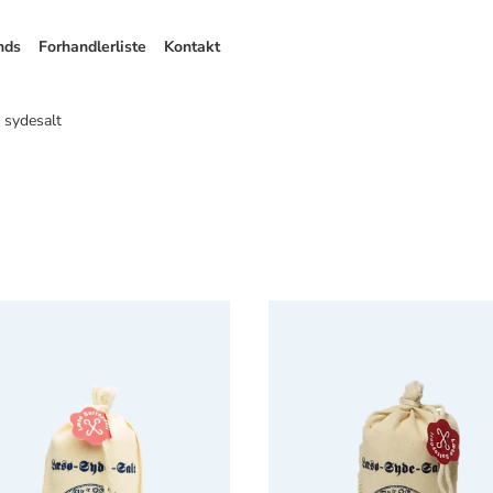
nds
Forhandlerliste
Kontakt
sydesalt
Sydesalt 12 x 200 g
Læsø Sydesalt