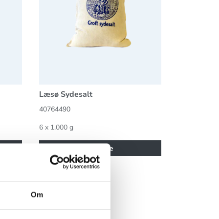
Læsø Sydesalt
40764490
6 x 1.000 g
Se mere
Om