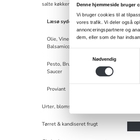
salte køkken
Denne hjemmeside bruger c
Vi bruger cookies til at tilpas
Læsø sydesalt
vores trafik. Vi deler også 
annonceringspartnere og anal
dem, eller som de har indsaml
Olie, Vineddike og
Balsamico
Samtykkevalg
Nødvendig
Pesto, Bruschetta &
Saucer
Proviant
Læsø
20272
Urter, blomster & krydderier
Tørret & kandiseret frugt