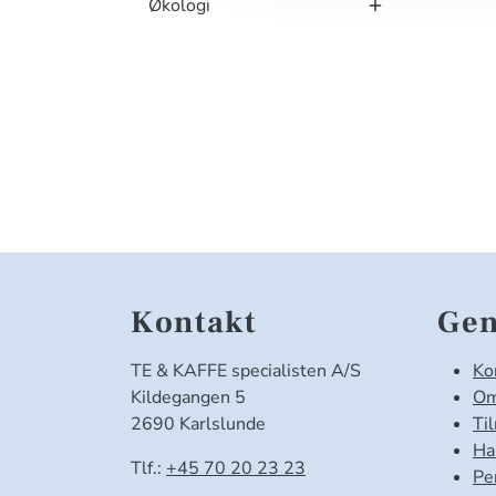
Økologi
Kontakt
Gen
TE & KAFFE specialisten A/S
Ko
Kildegangen 5
Om
2690 Karlslunde
Ti
Ha
Tlf.:
+45 70 20 23 23
Pe