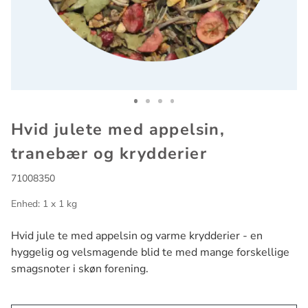
Go to slide 1
Go to slide 2
Go to slide 3
Go to slide 4
Hvid julete med appelsin,
tranebær og krydderier
71008350
Enhed: 1 x 1 kg
Hvid jule te med appelsin og varme krydderier - en
hyggelig og velsmagende blid te med mange forskellige
smagsnoter i skøn forening.