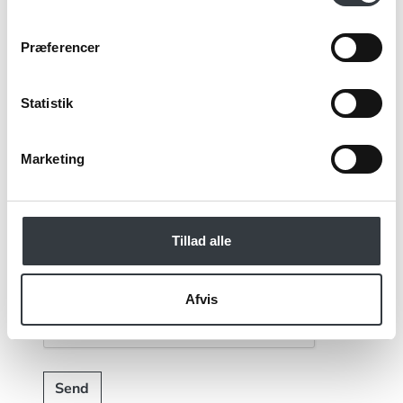
Kommentar
Præferencer
Statistik
Jeg bekræfter at have læst TE & KAFFE
Marketing
specialistens
persondatapolitik
. *
*Obligatorisk
Tillad alle
Afvis
Send