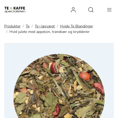
Log ind
Open search 
Produkter
Te
Te i løsvægt
Hvide Te Blandinger
Hvid julete med appelsin, tranebær og krydderier