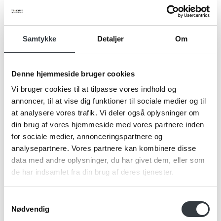
Samtykke
Detaljer
Om
Navn*
Denne hjemmeside bruger cookies
Vi bruger cookies til at tilpasse vores indhold og
Firma*
annoncer, til at vise dig funktioner til sociale medier og til
at analysere vores trafik. Vi deler også oplysninger om
din brug af vores hjemmeside med vores partnere inden
for sociale medier, annonceringspartnere og
Telefonnr.*
analysepartnere. Vores partnere kan kombinere disse
data med andre oplysninger, du har givet dem, eller som
de har indsamlet fra din brug af deres tjenester.
Email*
Samtykkevalg
Nødvendig