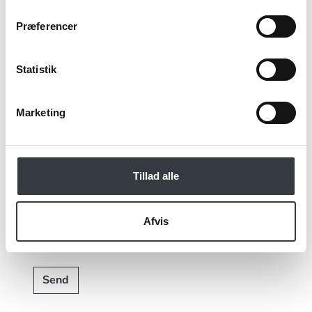
Kommentar
Præferencer
Statistik
Jeg bekræfter at have læst TE & KAFFE
specialistens
persondatapolitik
. *
Marketing
*Obligatorisk
Tillad alle
Afvis
Send