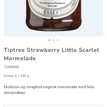
Go to slide 1
Go to slide 2
Go to slide 3
Tiptree Strawberry Little Scarlet
Marmelade
71088080
Enhed: 6 x 340 g
Eksklusiv og smagfuld engelsk marmelade med hele
skovjordbær.