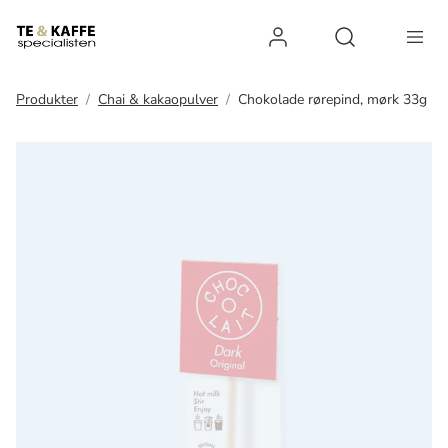
Log ind
Open search 
Produkter
Chai & kakaopulver
Chokolade rørepind, mørk 33g