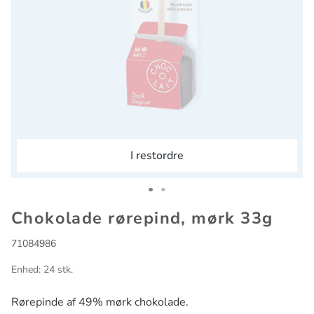
I restordre
Go to slide 1
Go to slide 2
Chokolade rørepind, mørk 33g
71084986
Enhed: 24 stk.
Rørepinde af 49% mørk chokolade.