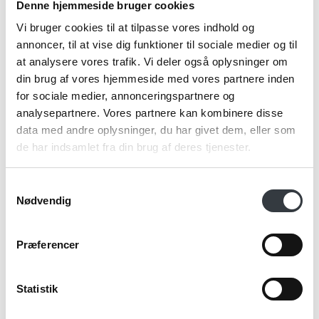
Denne hjemmeside bruger cookies
Vi bruger cookies til at tilpasse vores indhold og
annoncer, til at vise dig funktioner til sociale medier og til
Email*
at analysere vores trafik. Vi deler også oplysninger om
din brug af vores hjemmeside med vores partnere inden
for sociale medier, annonceringspartnere og
analysepartnere. Vores partnere kan kombinere disse
Kommentar
data med andre oplysninger, du har givet dem, eller som
de har indsamlet fra din brug af deres tjenester.
Samtykkevalg
Nødvendig
Jeg bekræfter at have læst TE & KAFFE
specialistens
persondatapolitik
. *
Præferencer
*Obligatorisk
Statistik