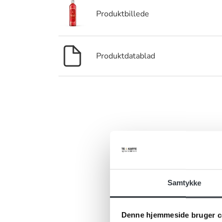
Produktbillede
Produktdatablad
Er 
Har du ris, 
kontakt
Samtykke
Denne hjemmeside bruger c