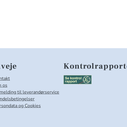
veje
Kontrolrapport
ntakt
 os
lmelding til leverandørservice
ndelsbetingelser
rsondata og Cookies