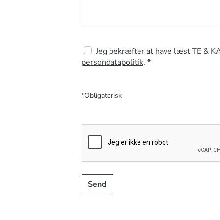
Jeg bekræfter at have læst TE & K
persondatapolitik
. *
*Obligatorisk
Send