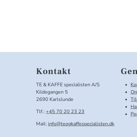
Kontakt
Gen
TE & KAFFE specialisten A/S
Ko
Kildegangen 5
Om
2690 Karlslunde
Ti
Ha
Tlf.:
+45 70 20 23 23
Pe
Mail:
info@teogkaffespecialisten.dk