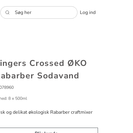
Søg her
Log ind
ingers Crossed ØKO
abarber Sodavand
078960
hed: 8 x 500ml
isk og delikat økologisk Rabarber craftmixer