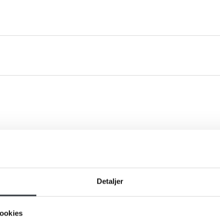
du klar til en snak om vores va
ros eller spørgsmål til os, hører vi meget gerne fra dig. Udfyld
formular og send den til os, så vender vi tilbage til dig hurtigst
Detaljer
ookies