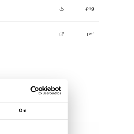
.png
.pdf
rer?
 nedenstående
 muligt.
Om