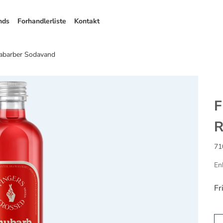
nds
Forhandlerliste
Kontakt
abarber Sodavand
F
R
71
En
Fr