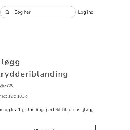
Søg her
Log ind
løgg
rydderiblanding
067800
hed: 12 x 100 g
d og kraftig blanding, perfekt til julens gløgg.