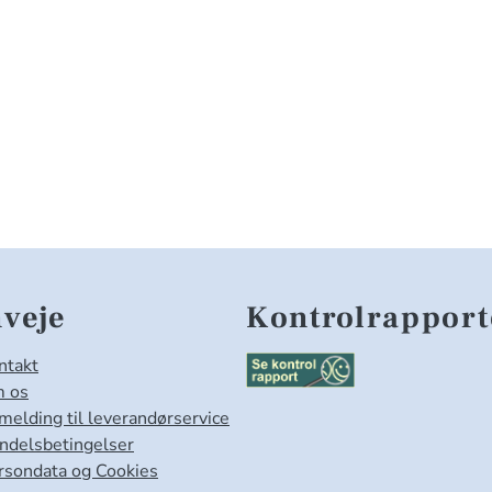
veje
Kontrolrapport
ntakt
 os
lmelding til leverandørservice
ndelsbetingelser
rsondata og Cookies