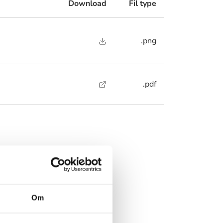
Download
Fil type
.png
.pdf
rer?
 nedenstående
Om
 muligt.