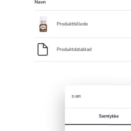
Navn
Produktbillede
Produktdatablad
Er 
Har du ris, 
Samtykke
kontakt