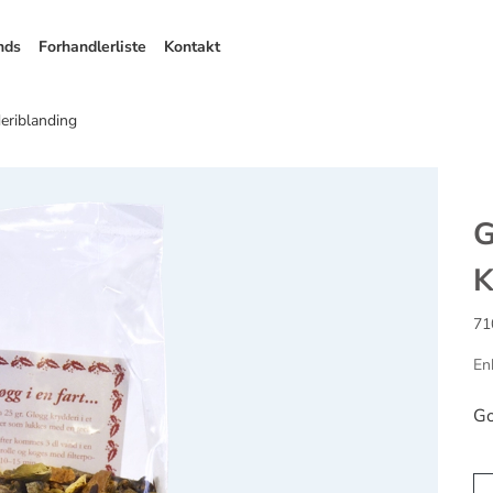
nds
Forhandlerliste
Kontakt
eriblanding
G
K
71
En
Go